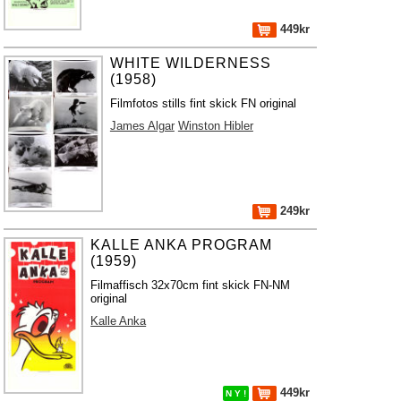
449kr
WHITE WILDERNESS
(1958)
Filmfotos stills fint skick FN original
James Algar
Winston Hibler
249kr
KALLE ANKA PROGRAM
(1959)
Filmaffisch 32x70cm fint skick FN-NM
original
Kalle Anka
449kr
N Y !