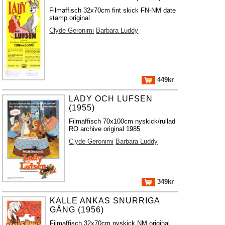
Filmaffisch 32x70cm fint skick FN-NM date
stamp original
Clyde Geronimi
Barbara Luddy
449kr
LADY OCH LUFSEN
(1955)
Filmaffisch 70x100cm nyskick/rullad
RO archive original 1985
Clyde Geronimi
Barbara Luddy
349kr
KALLE ANKAS SNURRIGA
GÄNG (1956)
Filmaffisch 32x70cm nyskick NM original