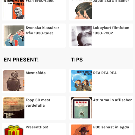
Från 1960-talet
Japanska affischer
Svenska klassiker
Lobbykort filmfoton
från 1930-talet
1930-2002
EN PRESENT!
TIPS
Mest sålda
REA REA REA
Topp 50 mest
Att rama in affischer
värdefulla
Presenttips!
200 senast inlagda