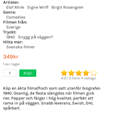
Artister:
Elof Ahrle
Signe Wirff
Birgit Rosengren
Genre:
Comedies
Filmen från:
Sverige
Tryckt:
1940
Snygg på väggen?
Hitta mer:
Svenska filmer
349kr
1 ex i lager
Köp!
1
4.0
/
5
from
11
ratings
Köp en äkta filmaffisch som satt utanför biografen
1940. Ovanlig, de flesta slängdes när filmen gick
ner. Papper och färger i hög kvalitet, perfekt att
rama in på väggen. Snabb leverans, Swish, DHL
spårbart.