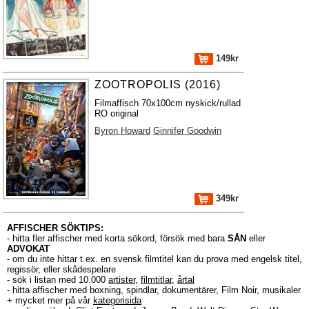
149kr
ZOOTROPOLIS (2016)
Filmaffisch 70x100cm nyskick/rullad
RO original
Byron Howard
Ginnifer Goodwin
349kr
AFFISCHER SÖKTIPS:
- hitta fler affischer med korta sökord, försök med bara
SÅN
eller
ADVOKAT
- om du inte hittar t.ex. en svensk filmtitel kan du prova med engelsk titel,
regissör, eller skådespelare
- sök i listan med 10.000
artister
,
filmtitlar
,
årtal
- hitta affischer med boxning, spindlar, dokumentärer, Film Noir, musikaler
+ mycket mer på vår
kategorisida