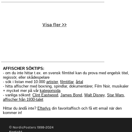
Visa fler >>
AFFISCHER SÖKTIPS:
- om du inte hittar t.ex. en svensk filmtitel kan du prova med engelsk titel,
regissör, eller skådespelare
- sök i listan med 10.000
artister
,
filmtitlar
,
årtal
- hitta affischer med boxning, spindlar, dokumentärer, Film Noir, musikaler
+ mycket mer på vår
kategorisida
- vanliga sökord:
Clint Eastwood
,
James Bond
,
Walt Disney
,
Star Wars
,
affischer från 1930-talet
Hittar du ändå inte?
Efterlys
din favoritaffisch och få ett email när den
kommer in!
© NordicPosters 1998-2024
Kontakt