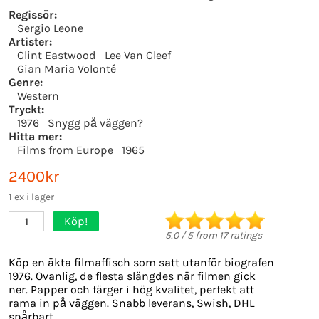
Regissör:
Sergio Leone
Artister:
Clint Eastwood
Lee Van Cleef
Gian Maria Volonté
Genre:
Western
Tryckt:
1976
Snygg på väggen?
Hitta mer:
Films from Europe
1965
2400kr
1 ex i lager
Köp!
1
5.0
/
5
from
17
ratings
Köp en äkta filmaffisch som satt utanför biografen
1976. Ovanlig, de flesta slängdes när filmen gick
ner. Papper och färger i hög kvalitet, perfekt att
rama in på väggen. Snabb leverans, Swish, DHL
spårbart.