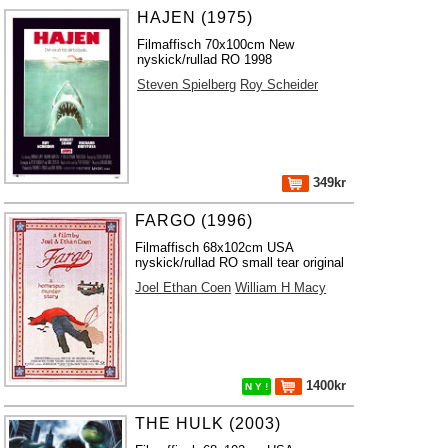
HAJEN (1975)
Filmaffisch 70x100cm New
nyskick/rullad RO 1998
Steven Spielberg
Roy Scheider
349kr
FARGO (1996)
Filmaffisch 68x102cm USA
nyskick/rullad RO small tear original
Joel Ethan Coen
William H Macy
1400kr
N Y !
THE HULK (2003)