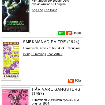
Filmaffisch 68x102cm USA
nyskick/rullad RO original
Ang Lee
Eric Bana
449kr
N Y !
SMEKMÅNAD PÅ TRE (1944)
Filmaffisch 32x70cm fint skick FN original
Irving Cummings
Jean Arthur
95kr
HÄR VARE GANGSTERS
(1957)
Filmaffisch 70x100cm nyskick NM
original 1964