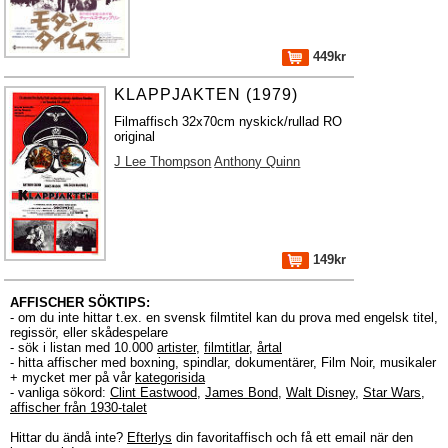
449kr
KLAPPJAKTEN (1979)
Filmaffisch 32x70cm nyskick/rullad RO
original
J Lee Thompson
Anthony Quinn
149kr
AFFISCHER SÖKTIPS:
- om du inte hittar t.ex. en svensk filmtitel kan du prova med engelsk titel,
regissör, eller skådespelare
- sök i listan med 10.000
artister
,
filmtitlar
,
årtal
- hitta affischer med boxning, spindlar, dokumentärer, Film Noir, musikaler
+ mycket mer på vår
kategorisida
- vanliga sökord:
Clint Eastwood
,
James Bond
,
Walt Disney
,
Star Wars
,
affischer från 1930-talet
Hittar du ändå inte?
Efterlys
din favoritaffisch och få ett email när den