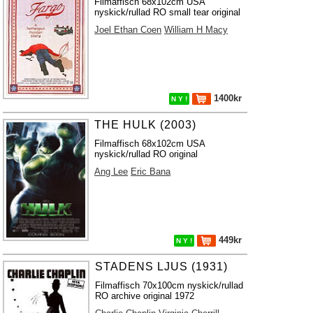
Filmaffisch 68x102cm USA
nyskick/rullad RO small tear original
Joel Ethan Coen
William H Macy
1400kr
N Y !
THE HULK (2003)
Filmaffisch 68x102cm USA
nyskick/rullad RO original
Ang Lee
Eric Bana
449kr
N Y !
STADENS LJUS (1931)
Filmaffisch 70x100cm nyskick/rullad
RO archive original 1972