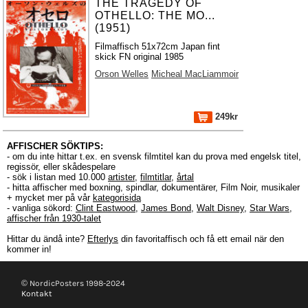
THE TRAGEDY OF
OTHELLO: THE MO...
(1951)
Filmaffisch 51x72cm Japan fint
skick FN original 1985
Orson Welles
Micheal MacLiammoir
249kr
AFFISCHER SÖKTIPS:
- om du inte hittar t.ex. en svensk filmtitel kan du prova med engelsk titel,
regissör, eller skådespelare
- sök i listan med 10.000
artister
,
filmtitlar
,
årtal
- hitta affischer med boxning, spindlar, dokumentärer, Film Noir, musikaler
+ mycket mer på vår
kategorisida
- vanliga sökord:
Clint Eastwood
,
James Bond
,
Walt Disney
,
Star Wars
,
affischer från 1930-talet
Hittar du ändå inte?
Efterlys
din favoritaffisch och få ett email när den
kommer in!
© NordicPosters 1998-2024
Kontakt