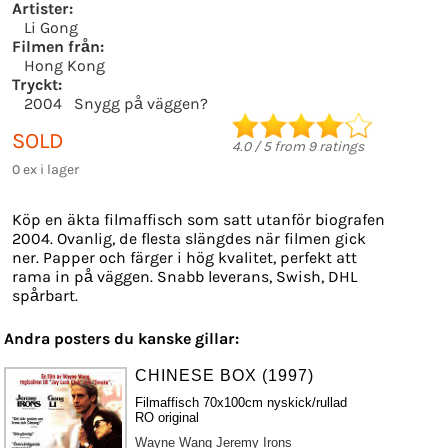
Artister:
Li Gong
Filmen från:
Hong Kong
Tryckt:
2004
Snygg på väggen?
SOLD
4.0
/
5
from
9
ratings
0 ex i lager
Köp en äkta filmaffisch som satt utanför biografen
2004. Ovanlig, de flesta slängdes när filmen gick
ner. Papper och färger i hög kvalitet, perfekt att
rama in på väggen. Snabb leverans, Swish, DHL
spårbart.
Andra posters du kanske gillar:
CHINESE BOX (1997)
Filmaffisch 70x100cm nyskick/rullad
RO original
Wayne Wang
Jeremy Irons