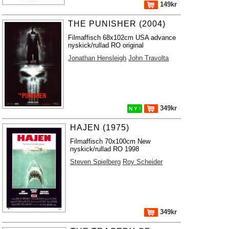
149kr
THE PUNISHER (2004)
Filmaffisch 68x102cm USA advance
nyskick/rullad RO original
Jonathan Hensleigh
John Travolta
349kr
N Y !
HAJEN (1975)
Filmaffisch 70x100cm New
nyskick/rullad RO 1998
Steven Spielberg
Roy Scheider
349kr