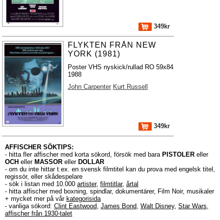
349kr
FLYKTEN FRÅN NEW
YORK (1981)
Poster VHS nyskick/rullad RO 59x84
1988
John Carpenter
Kurt Russell
349kr
AFFISCHER SÖKTIPS:
- hitta fler affischer med korta sökord, försök med bara
PISTOLER
eller
OCH
eller
MASSOR
eller
DOLLAR
- om du inte hittar t.ex. en svensk filmtitel kan du prova med engelsk titel,
regissör, eller skådespelare
- sök i listan med 10.000
artister
,
filmtitlar
,
årtal
- hitta affischer med boxning, spindlar, dokumentärer, Film Noir, musikaler
+ mycket mer på vår
kategorisida
- vanliga sökord:
Clint Eastwood
,
James Bond
,
Walt Disney
,
Star Wars
,
affischer från 1930-talet