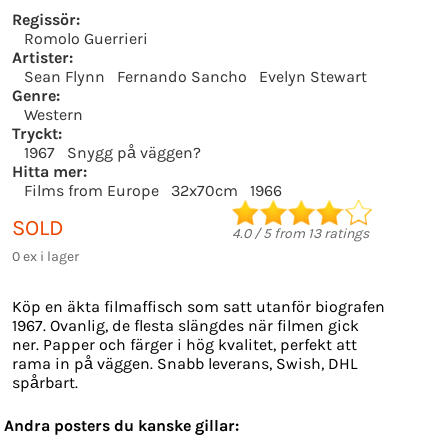
Regissör:
Romolo Guerrieri
Artister:
Sean Flynn
Fernando Sancho
Evelyn Stewart
Genre:
Western
Tryckt:
1967
Snygg på väggen?
Hitta mer:
Films from Europe
32x70cm
1966
SOLD
4.0
/
5
from
13
ratings
0 ex i lager
Köp en äkta filmaffisch som satt utanför biografen
1967. Ovanlig, de flesta slängdes när filmen gick
ner. Papper och färger i hög kvalitet, perfekt att
rama in på väggen. Snabb leverans, Swish, DHL
spårbart.
Andra posters du kanske gillar: