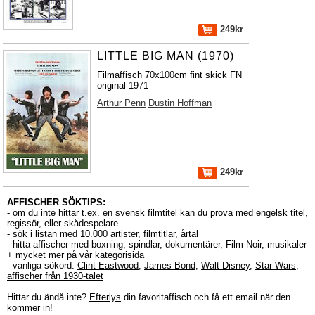
249kr
LITTLE BIG MAN (1970)
Filmaffisch 70x100cm fint skick FN
original 1971
Arthur Penn
Dustin Hoffman
249kr
AFFISCHER SÖKTIPS:
- om du inte hittar t.ex. en svensk filmtitel kan du prova med engelsk titel,
regissör, eller skådespelare
- sök i listan med 10.000
artister
,
filmtitlar
,
årtal
- hitta affischer med boxning, spindlar, dokumentärer, Film Noir, musikaler
+ mycket mer på vår
kategorisida
- vanliga sökord:
Clint Eastwood
,
James Bond
,
Walt Disney
,
Star Wars
,
affischer från 1930-talet
Hittar du ändå inte?
Efterlys
din favoritaffisch och få ett email när den
kommer in!