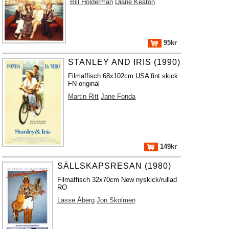
Bill Holderman
Diane Keaton
95kr
STANLEY AND IRIS (1990)
Filmaffisch 68x102cm USA fint skick
FN original
Martin Ritt
Jane Fonda
149kr
SÄLLSKAPSRESAN (1980)
Filmaffisch 32x70cm New nyskick/rullad
RO
Lasse Åberg
Jon Skolmen