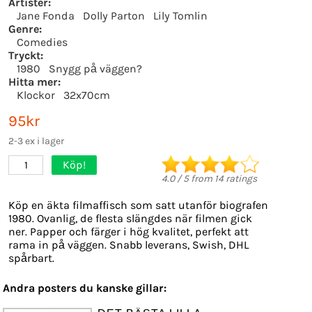
Artister:
Jane Fonda
Dolly Parton
Lily Tomlin
Genre:
Comedies
Tryckt:
1980
Snygg på väggen?
Hitta mer:
Klockor
32x70cm
95kr
2-3 ex i lager
Köp!
1
4.0
/
5
from
14
ratings
Köp en äkta filmaffisch som satt utanför biografen
1980. Ovanlig, de flesta slängdes när filmen gick
ner. Papper och färger i hög kvalitet, perfekt att
rama in på väggen. Snabb leverans, Swish, DHL
spårbart.
Andra posters du kanske gillar: