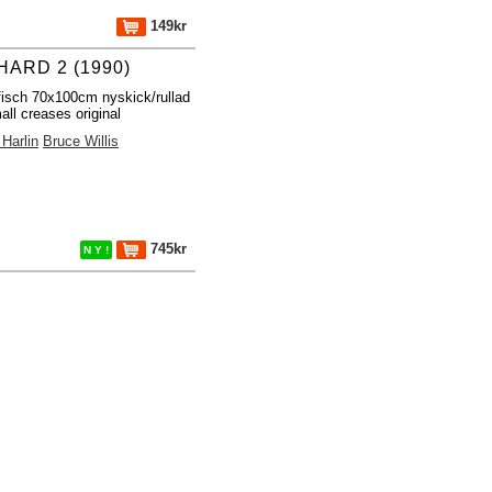
149kr
HARD 2 (1990)
fisch 70x100cm nyskick/rullad
ll creases original
Harlin
Bruce Willis
745kr
N Y !