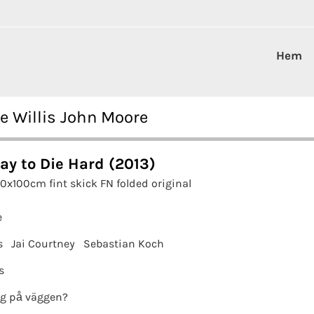
Hem
e Willis John Moore
ay to Die Hard (2013)
70x100cm fint skick FN folded original
e
s
Jai Courtney
Sebastian Koch
s
g på väggen?