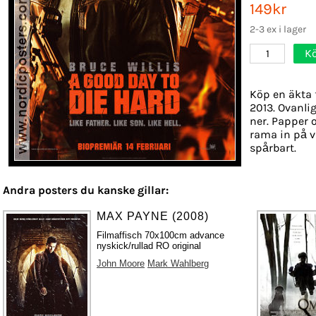
149kr
2-3 ex i lager
K
1
Köp en äkta 
2013. Ovanlig
ner. Papper o
rama in på v
spårbart.
Andra posters du kanske gillar:
MAX PAYNE (2008)
Filmaffisch 70x100cm advance
nyskick/rullad RO original
John Moore
Mark Wahlberg