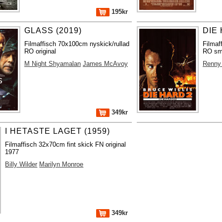
195kr
GLASS (2019)
DIE 
Filmaffisch 70x100cm nyskick/rullad
Filmaf
RO original
RO sma
M Night Shyamalan
James McAvoy
Renny 
349kr
I HETASTE LAGET (1959)
Filmaffisch 32x70cm fint skick FN original
1977
Billy Wilder
Marilyn Monroe
349kr