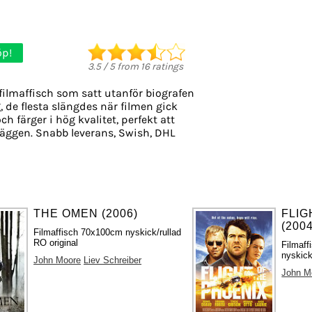
öp!
3.5
/
5
from
16
ratings
filmaffisch som satt utanför biografen
, de flesta slängdes när filmen gick
ch färger i hög kvalitet, perfekt att
äggen. Snabb leverans, Swish, DHL
THE OMEN (2006)
FLIG
(2004
Filmaffisch 70x100cm nyskick/rullad
RO original
Filmaf
nyskick
John Moore
Liev Schreiber
John M