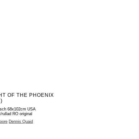
HT OF THE PHOENIX
)
fisch 68x102cm USA
/rullad RO original
oore
Dennis Quaid