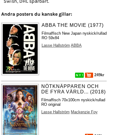
Swish, DHL spårbart.
Andra posters du kanske gillar:
ABBA THE MOVIE (1977)
Filmaffisch New Japan nyskick/rullad
RO 59x84
Lasse Hallström
ABBA
249kr
N Y !
NÖTKNÄPPAREN OCH
DE FYRA VÄRLD... (2018)
Filmaffisch 70x100cm nyskick/rullad
RO original
Lasse Hallström
Mackenzie Foy