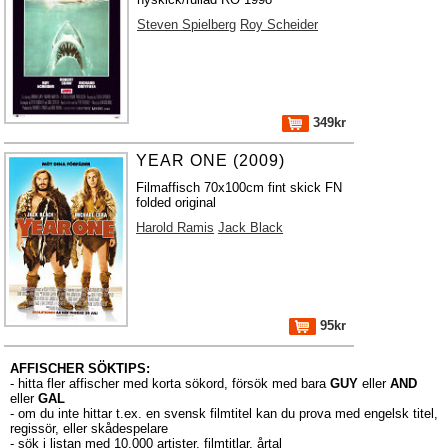
Steven Spielberg
Roy Scheider
349kr
YEAR ONE (2009)
Filmaffisch 70x100cm fint skick FN
folded original
Harold Ramis
Jack Black
95kr
AFFISCHER SÖKTIPS:
- hitta fler affischer med korta sökord, försök med bara
GUY
eller
AND
eller
GAL
- om du inte hittar t.ex. en svensk filmtitel kan du prova med engelsk titel,
regissör, eller skådespelare
- sök i listan med 10.000
artister
,
filmtitlar
,
årtal