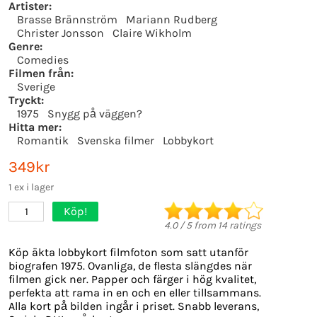
Artister:
Brasse Brännström
Mariann Rudberg
Christer Jonsson
Claire Wikholm
Genre:
Comedies
Filmen från:
Sverige
Tryckt:
1975
Snygg på väggen?
Hitta mer:
Romantik
Svenska filmer
Lobbykort
349kr
1 ex i lager
Köp!
1
4.0
/
5
from
14
ratings
Köp äkta lobbykort filmfoton som satt utanför
biografen 1975. Ovanliga, de flesta slängdes när
filmen gick ner. Papper och färger i hög kvalitet,
perfekta att rama in en och en eller tillsammans.
Alla kort på bilden ingår i priset. Snabb leverans,