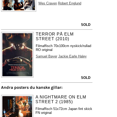
Wes Craven
Robert Englund
SOLD
TERROR PÅ ELM
STREET (2010)
Filmaffisch 70x100cm nyskick/rullad
RO original
Samuel Bayer
Jackie Earle Haley
SOLD
Andra posters du kanske gillar:
A NIGHTMARE ON ELM
STREET 2 (1985)
Filmaffisch 51x72cm Japan fint skick
FN original