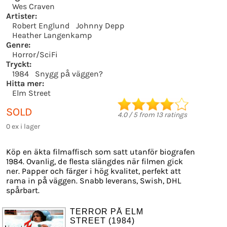
Wes Craven
Artister:
Robert Englund
Johnny Depp
Heather Langenkamp
Genre:
Horror/SciFi
Tryckt:
1984
Snygg på väggen?
Hitta mer:
Elm Street
SOLD
4.0
/
5
from
13
ratings
0 ex i lager
Köp en äkta filmaffisch som satt utanför biografen
1984. Ovanlig, de flesta slängdes när filmen gick
ner. Papper och färger i hög kvalitet, perfekt att
rama in på väggen. Snabb leverans, Swish, DHL
spårbart.
TERROR PÅ ELM
STREET (1984)