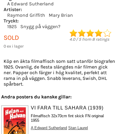
A Edward Sutherland
Artister:
Raymond Griffith
Mary Brian
Tryckt:
1925
Snygg på väggen?
SOLD
4.0
/
5
from
8
ratings
0 ex i lager
Köp en äkta filmaffisch som satt utanför biografen
1925. Ovanlig, de flesta slängdes när filmen gick
ner. Papper och färger i hög kvalitet, perfekt att
rama in på väggen. Snabb leverans, Swish, DHL
spårbart.
Andra posters du kanske gillar:
VI FARA TILL SAHARA (1939)
Filmaffisch 32x70cm fint skick FN original
1955
A Edward Sutherland
Stan Laurel