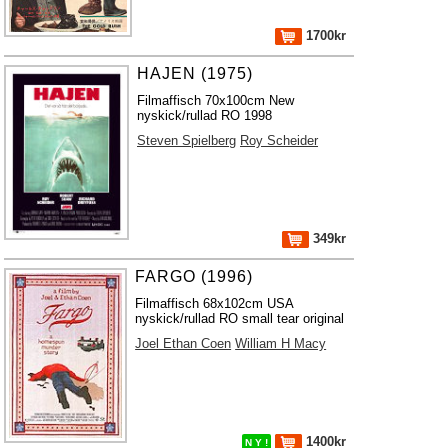
1700kr
HAJEN (1975)
Filmaffisch 70x100cm New
nyskick/rullad RO 1998
Steven Spielberg
Roy Scheider
349kr
FARGO (1996)
Filmaffisch 68x102cm USA
nyskick/rullad RO small tear original
Joel Ethan Coen
William H Macy
1400kr
N Y !