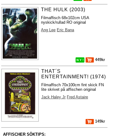
THE HULK (2003)
Filmaffisch 68x102cm USA
nyskick/rullad RO original
Ang Lee
Eric Bana
449kr
N Y !
THAT´S
ENTERTAINMENT! (1974)
Filmaffisch 70x100cm fint skick FN
lite skrivet på affischen original
Jack Haley Jr
Fred Astaire
149kr
AFFISCHER SÖKTIPS: