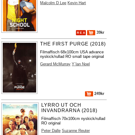
Malcolm D Lee
Kevin Hart
39kr
R E A
THE FIRST PURGE (2018)
Filmaffisch 68x100cm USA advance
nyskick/rullad RO small tape original
Gerard McMurray
Y´lan Noel
249kr
LYRRO UT OCH
INVANDRARNA (2018)
Filmaffisch 70x100cm nyskick/rullad
RO original
Peter Dalle
Suzanne Reuter