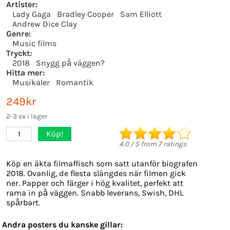
Artister:
Lady Gaga
Bradley Cooper
Sam Elliott
Andrew Dice Clay
Genre:
Music films
Tryckt:
2018
Snygg på väggen?
Hitta mer:
Musikaler
Romantik
249kr
2-3 ex i lager
Köp!
1
4.0
/
5
from
7
ratings
Köp en äkta filmaffisch som satt utanför biografen
2018. Ovanlig, de flesta slängdes när filmen gick
ner. Papper och färger i hög kvalitet, perfekt att
rama in på väggen. Snabb leverans, Swish, DHL
spårbart.
Andra posters du kanske gillar: