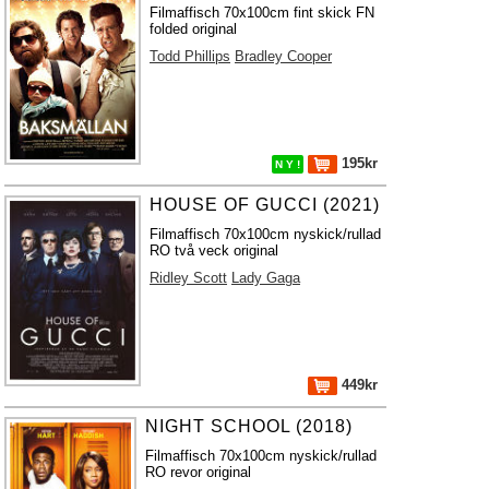
Filmaffisch 70x100cm fint skick FN
folded original
Todd Phillips
Bradley Cooper
195kr
N Y !
HOUSE OF GUCCI (2021)
Filmaffisch 70x100cm nyskick/rullad
RO två veck original
Ridley Scott
Lady Gaga
449kr
NIGHT SCHOOL (2018)
Filmaffisch 70x100cm nyskick/rullad
RO revor original