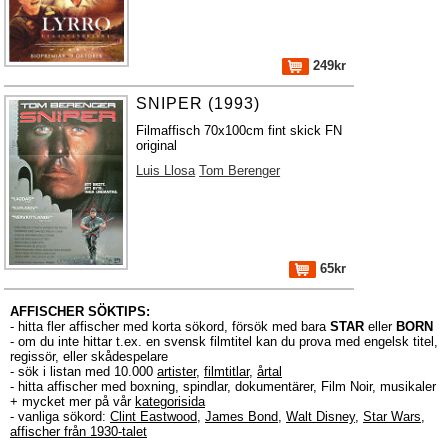
249kr
SNIPER (1993)
Filmaffisch 70x100cm fint skick FN
original
Luis Llosa
Tom Berenger
65kr
AFFISCHER SÖKTIPS:
- hitta fler affischer med korta sökord, försök med bara
STAR
eller
BORN
- om du inte hittar t.ex. en svensk filmtitel kan du prova med engelsk titel,
regissör, eller skådespelare
- sök i listan med 10.000
artister
,
filmtitlar
,
årtal
- hitta affischer med boxning, spindlar, dokumentärer, Film Noir, musikaler
+ mycket mer på vår
kategorisida
- vanliga sökord:
Clint Eastwood
,
James Bond
,
Walt Disney
,
Star Wars
,
affischer från 1930-talet