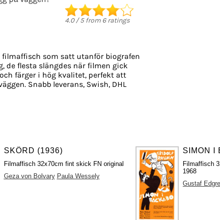
4.0
/
5
from
6
ratings
 filmaffisch som satt utanför biografen
g, de flesta slängdes när filmen gick
och färger i hög kvalitet, perfekt att
väggen. Snabb leverans, Swish, DHL
SKÖRD (1936)
SIMON I
Filmaffisch 32x70cm fint skick FN original
Filmaffisch 3
1968
Geza von Bolvary
Paula Wessely
Gustaf Edgr