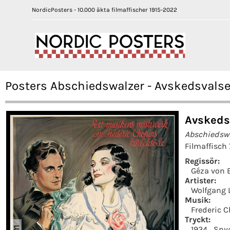
NordicPosters - 10.000 äkta filmaffischer 1915-2022
Posters Abschiedswalzer - Avskedsvals
Avskeds
Abschiedsw
Filmaffisch
Regissör:
Géza von 
Artister:
Wolfgang 
Musik:
Frederic 
Tryckt:
1934
Sny