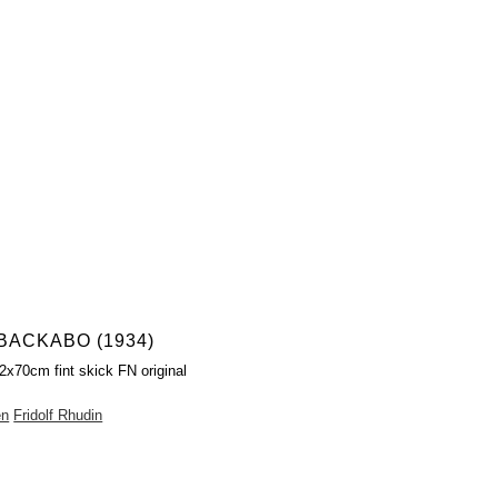
 BACKABO (1934)
2x70cm fint skick FN original
en
Fridolf Rhudin