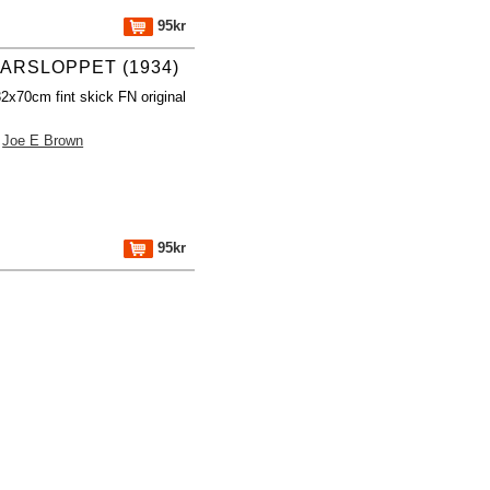
95kr
ARSLOPPET (1934)
32x70cm fint skick FN original
Joe E Brown
95kr