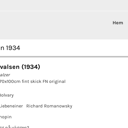
Hem
en 1934
valsen (1934)
alzer
 70x100cm fint skick FN original
Bolvary
Liebeneiner
Richard Romanowsky
Chopin
gg på väggen?