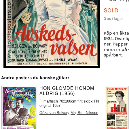
SOLD
0 ex i lager
Köp en äkta
1934. Ovanli
ner. Papper 
rama in på 
spårbart.
Andra posters du kanske gillar:
HON GLÖMDE HONOM
ALDRIG (1956)
Filmaffisch 70x100cm fint skick FN
original 1957
Géza von Bolvary
Maj-Britt Nilsson