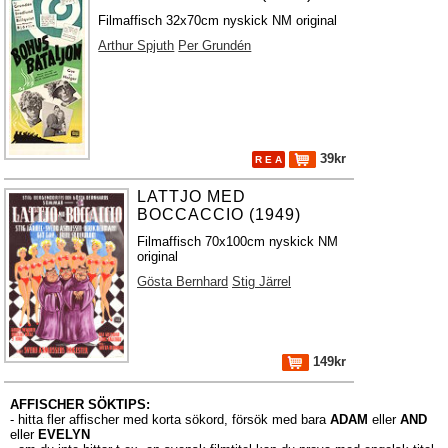
Filmaffisch 32x70cm nyskick NM original
Arthur Spjuth
Per Grundén
39kr
R E A
LATTJO MED
BOCCACCIO (1949)
Filmaffisch 70x100cm nyskick NM
original
Gösta Bernhard
Stig Järrel
149kr
AFFISCHER SÖKTIPS:
- hitta fler affischer med korta sökord, försök med bara
ADAM
eller
AND
eller
EVELYN