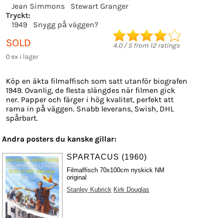
Jean Simmons
Stewart Granger
Tryckt:
1949
Snygg på väggen?
SOLD
4.0
/
5
from
12
ratings
0 ex i lager
Köp en äkta filmaffisch som satt utanför biografen
1949. Ovanlig, de flesta slängdes när filmen gick
ner. Papper och färger i hög kvalitet, perfekt att
rama in på väggen. Snabb leverans, Swish, DHL
spårbart.
Andra posters du kanske gillar:
SPARTACUS (1960)
Filmaffisch 70x100cm nyskick NM
original
Stanley Kubrick
Kirk Douglas