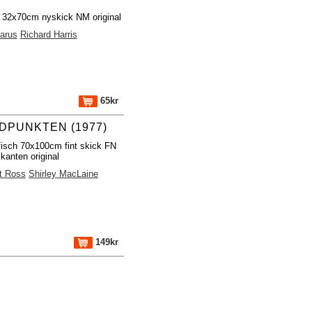
h 32x70cm nyskick NM original
arus
Richard Harris
65kr
DPUNKTEN (1977)
fisch 70x100cm fint skick FN
 kanten original
t Ross
Shirley MacLaine
149kr