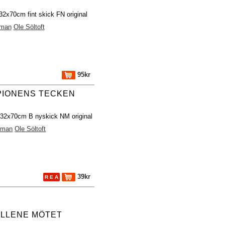
32x70cm fint skick FN original
dman
Ole Söltoft
95kr
PIONENS TECKEN
 32x70cm B nyskick NM original
dman
Ole Söltoft
39kr
R E A
YLLENE MÖTET