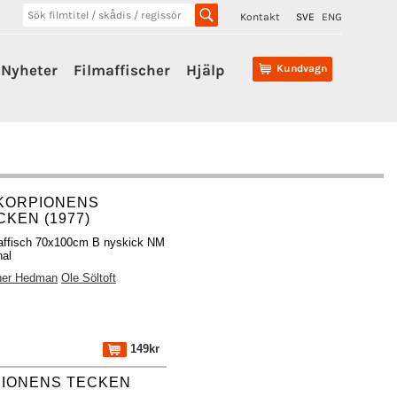
Kontakt
SVE
ENG
Nyheter
Filmaffischer
Hjälp
Kundvagn
SKORPIONENS
CKEN (1977)
affisch 70x100cm B nyskick NM
nal
ner Hedman
Ole Söltoft
149kr
PIONENS TECKEN