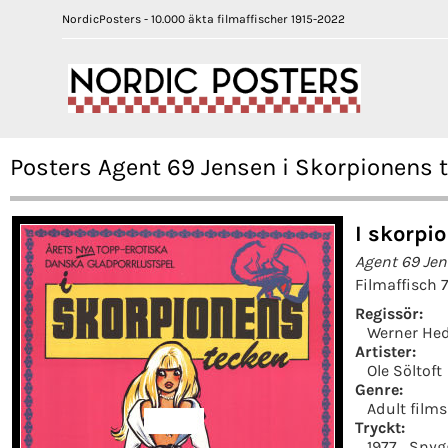
NordicPosters - 10.000 äkta filmaffischer 1915-2022
Posters Agent 69 Jensen i Skorpionens t
I skorpi
Agent 69 Jen
Filmaffisch 
Regissör:
Werner H
Artister:
Ole Söltoft
Genre:
Adult films
Tryckt:
1977
Snyg