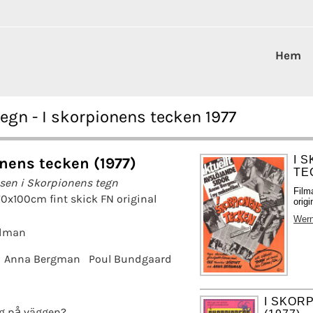
Hem
egn - I skorpionens tecken 1977
I 
onens tecken (1977)
TE
sen i Skorpionens tegn
Film
70x100cm fint skick FN original
origi
Wer
edman
Anna Bergman
Poul Bundgaard
I SKOR
g på väggen?