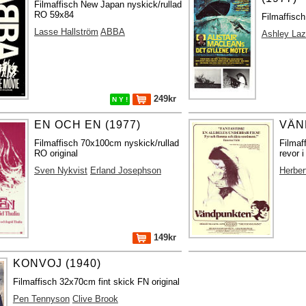
Filmaffisch New Japan nyskick/rullad
RO 59x84
Filmaffisc
Lasse Hallström
ABBA
Ashley Laz
249kr
N Y !
EN OCH EN (1977)
VÄN
Filmaffisch 70x100cm nyskick/rullad
Filmaf
RO original
revor i
Sven Nykvist
Erland Josephson
Herber
149kr
KONVOJ (1940)
Filmaffisch 32x70cm fint skick FN original
Pen Tennyson
Clive Brook