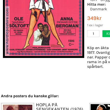
Hitta mer:
Danmark
349kr
1 ex i lager
K
1
Köp en äkta 
1977. Ovanlig
ner. Papper o
rama in på v
spårbart.
Andra posters du kanske gillar:
HOPLA PÅ
SENGEKANTEN (1976)