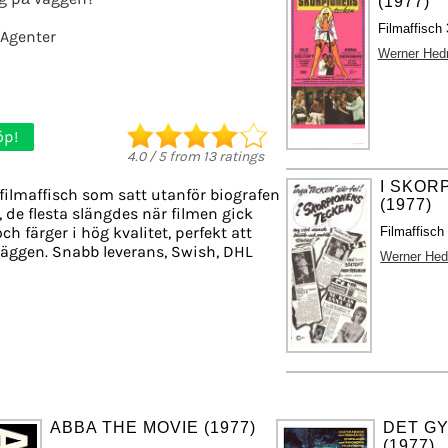
(1977)
Filmaffisch 
Agenter
Werner He
öp!
4.0
/
5
from
13
ratings
I SKOR
filmaffisch som satt utanför biografen
(1977)
, de flesta slängdes när filmen gick
ch färger i hög kvalitet, perfekt att
Filmaffisch
äggen. Snabb leverans, Swish, DHL
Werner He
ABBA THE MOVIE (1977)
DET G
(1977)