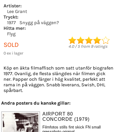
Artister:
Lee Grant
Tryckt:
1977
Snygg på väggen?
Hitta mer:
Flyg
SOLD
4.0
/
5
from
9
ratings
0 ex i lager
Köp en äkta filmaffisch som satt utanför biografen
1977. Ovanlig, de flesta slängdes när filmen gick
ner. Papper och färger i hög kvalitet, perfekt att
rama in på väggen. Snabb leverans, Swish, DHL
spårbart.
Andra posters du kanske gillar:
AIRPORT 80
CONCORDE (1979)
Filmfotos stills fint skick FN small
pressphoto original