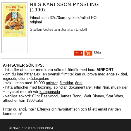
NILS KARLSSON PYSSLING
(1990)
Filmaffisch 32x70cm nyskick/rullad RO
original
Staffan Götestam
Jonatan Lindoff
39kr
R E A
AFFISCHER SÖKTIPS:
- hitta fler affischer med korta sökord, försök med bara
AIRPORT
- om du inte hittar t.ex. en svensk filmtitel kan du prova med engelsk titel,
regissör, eller skådespelare
- sök i listan med 10.000
artister
,
filmtitlar
,
årtal
- hitta affischer med boxning, spindlar, dokumentärer, Film Noir, musikaler
+ mycket mer på vår
kategorisida
- vanliga sökord:
Clint Eastwood
,
James Bond
,
Walt Disney
,
Star Wars
,
affischer från 1930-talet
Hittar du ändå inte?
Efterlys
din favoritaffisch och få ett email när den
kommer in!
© NordicPosters 1998-2024