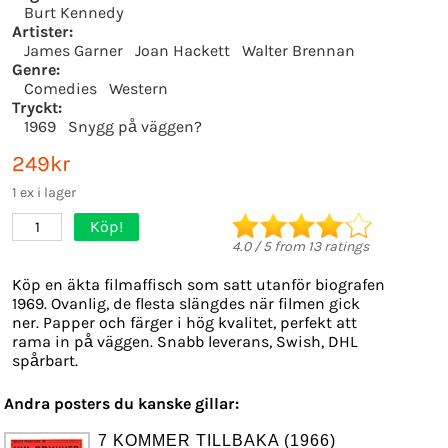
Burt Kennedy
Artister:
James Garner
Joan Hackett
Walter Brennan
Genre:
Comedies
Western
Tryckt:
1969
Snygg på väggen?
249kr
1 ex i lager
Köp!
1
4.0
/
5
from
13
ratings
Köp en äkta filmaffisch som satt utanför biografen
1969. Ovanlig, de flesta slängdes när filmen gick
ner. Papper och färger i hög kvalitet, perfekt att
rama in på väggen. Snabb leverans, Swish, DHL
spårbart.
Andra posters du kanske gillar:
7 KOMMER TILLBAKA (1966)