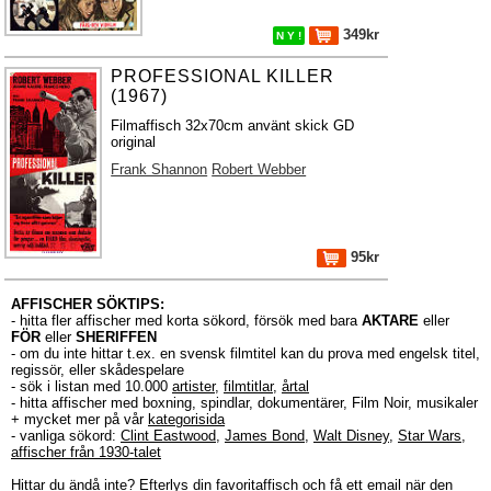
349kr
N Y !
PROFESSIONAL KILLER
(1967)
Filmaffisch 32x70cm använt skick GD
original
Frank Shannon
Robert Webber
95kr
AFFISCHER SÖKTIPS:
- hitta fler affischer med korta sökord, försök med bara
AKTARE
eller
FÖR
eller
SHERIFFEN
- om du inte hittar t.ex. en svensk filmtitel kan du prova med engelsk titel,
regissör, eller skådespelare
- sök i listan med 10.000
artister
,
filmtitlar
,
årtal
- hitta affischer med boxning, spindlar, dokumentärer, Film Noir, musikaler
+ mycket mer på vår
kategorisida
- vanliga sökord:
Clint Eastwood
,
James Bond
,
Walt Disney
,
Star Wars
,
affischer från 1930-talet
Hittar du ändå inte?
Efterlys
din favoritaffisch och få ett email när den