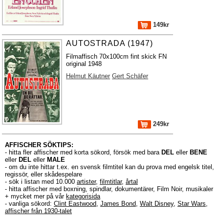
149kr
AUTOSTRADA (1947)
Filmaffisch 70x100cm fint skick FN
original 1948
Helmut Käutner
Gert Schäfer
249kr
AFFISCHER SÖKTIPS:
- hitta fler affischer med korta sökord, försök med bara
DEL
eller
BENE
eller
DEL
eller
MALE
- om du inte hittar t.ex. en svensk filmtitel kan du prova med engelsk titel,
regissör, eller skådespelare
- sök i listan med 10.000
artister
,
filmtitlar
,
årtal
- hitta affischer med boxning, spindlar, dokumentärer, Film Noir, musikaler
+ mycket mer på vår
kategorisida
- vanliga sökord:
Clint Eastwood
,
James Bond
,
Walt Disney
,
Star Wars
,
affischer från 1930-talet