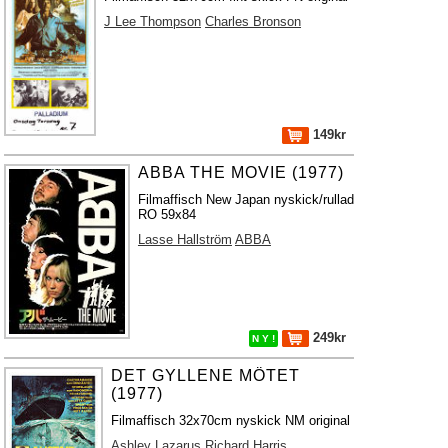
J Lee Thompson
Charles Bronson
149kr
ABBA THE MOVIE (1977)
Filmaffisch New Japan nyskick/rullad
RO 59x84
Lasse Hallström
ABBA
249kr
N Y !
DET GYLLENE MÖTET
(1977)
Filmaffisch 32x70cm nyskick NM original
Ashley Lazarus
Richard Harris