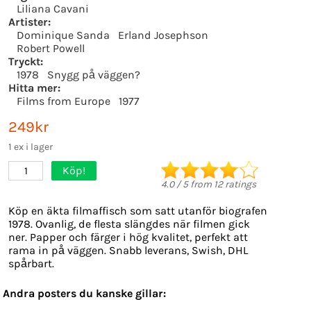
Liliana Cavani
Artister:
Dominique Sanda
Erland Josephson
Robert Powell
Tryckt:
1978
Snygg på väggen?
Hitta mer:
Films from Europe
1977
249kr
1 ex i lager
Köp!
1
4.0
/
5
from
12
ratings
Köp en äkta filmaffisch som satt utanför biografen
1978. Ovanlig, de flesta slängdes när filmen gick
ner. Papper och färger i hög kvalitet, perfekt att
rama in på väggen. Snabb leverans, Swish, DHL
spårbart.
Andra posters du kanske gillar: