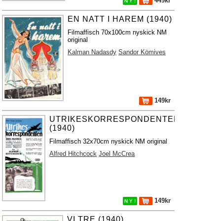
449kr
N Y !
EN NATT I HAREM (1940)
Filmaffisch 70x100cm nyskick NM
original
Kalman Nadasdy
Sandor Kömives
149kr
UTRIKESKORRESPONDENTEN
(1940)
Filmaffisch 32x70cm nyskick NM original
Alfred Hitchcock
Joel McCrea
149kr
N Y !
VI TRE (1940)