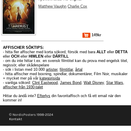
Matthew Vaughn
Charlie Cox
149kr
AFFISCHER SÖKTIPS:
- hitta fler affischer med korta sökord, försök med bara
ALLT
eller
DETTA
eller
OCH
eller
HIMLEN
eller
DÄRTILL
- om du inte hittar t.ex. en svensk filmtitel kan du prova med engelsk titel,
regissör, eller skådespelare
- sök i listan med 10.000
artister
,
filmtitlar
,
årtal
- hitta affischer med boxning, spindlar, dokumentärer, Film Noir, musikaler
+ mycket mer på vår
kategorisida
- vanliga sökord:
Clint Eastwood
,
James Bond
,
Walt Disney
,
Star Wars
,
affischer från 1930-talet
Hittar du ändå inte?
Efterlys
din favoritaffisch och få ett email när den
kommer in!
© NordicPosters 1998-2024
Kontakt