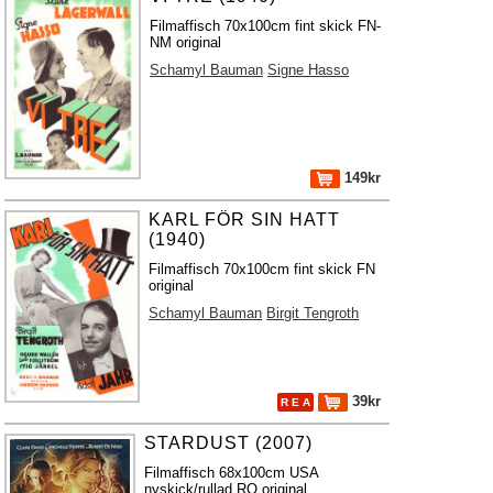
Filmaffisch 70x100cm fint skick FN-
NM original
Schamyl Bauman
Signe Hasso
149kr
KARL FÖR SIN HATT
(1940)
Filmaffisch 70x100cm fint skick FN
original
Schamyl Bauman
Birgit Tengroth
39kr
R E A
STARDUST (2007)
Filmaffisch 68x100cm USA
nyskick/rullad RO original