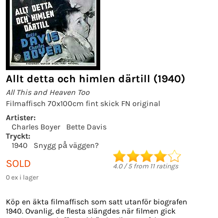
Allt detta och himlen därtill (1940)
All This and Heaven Too
Filmaffisch 70x100cm fint skick FN original
Artister:
Charles Boyer
Bette Davis
Tryckt:
1940
Snygg på väggen?
SOLD
4.0
/
5
from
11
ratings
0 ex i lager
Köp en äkta filmaffisch som satt utanför biografen
1940. Ovanlig, de flesta slängdes när filmen gick