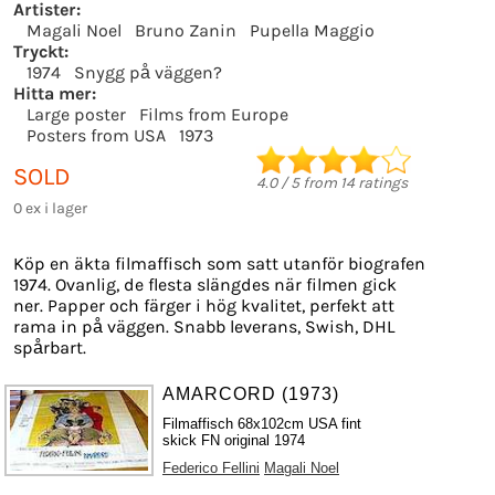
Artister:
Magali Noel
Bruno Zanin
Pupella Maggio
Tryckt:
1974
Snygg på väggen?
Hitta mer:
Large poster
Films from Europe
Posters from USA
1973
SOLD
4.0
/
5
from
14
ratings
0 ex i lager
Köp en äkta filmaffisch som satt utanför biografen
1974. Ovanlig, de flesta slängdes när filmen gick
ner. Papper och färger i hög kvalitet, perfekt att
rama in på väggen. Snabb leverans, Swish, DHL
spårbart.
AMARCORD (1973)
Filmaffisch 68x102cm USA fint
skick FN original 1974
Federico Fellini
Magali Noel