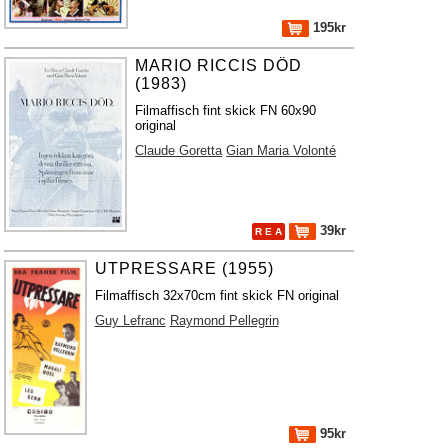
195kr
MARIO RICCIS DÖD
(1983)
Filmaffisch fint skick FN 60x90
original
Claude Goretta
Gian Maria Volonté
39kr
R E A
UTPRESSARE (1955)
Filmaffisch 32x70cm fint skick FN original
Guy Lefranc
Raymond Pellegrin
95kr