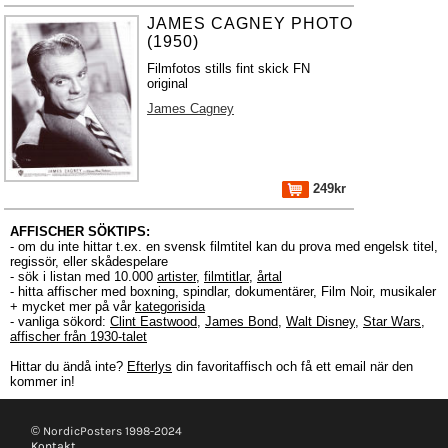
JAMES CAGNEY PHOTO
(1950)
Filmfotos stills fint skick FN
original
James Cagney
249kr
AFFISCHER SÖKTIPS:
- om du inte hittar t.ex. en svensk filmtitel kan du prova med engelsk titel,
regissör, eller skådespelare
- sök i listan med 10.000
artister
,
filmtitlar
,
årtal
- hitta affischer med boxning, spindlar, dokumentärer, Film Noir, musikaler
+ mycket mer på vår
kategorisida
- vanliga sökord:
Clint Eastwood
,
James Bond
,
Walt Disney
,
Star Wars
,
affischer från 1930-talet
Hittar du ändå inte?
Efterlys
din favoritaffisch och få ett email när den
kommer in!
© NordicPosters 1998-2024
Kontakt