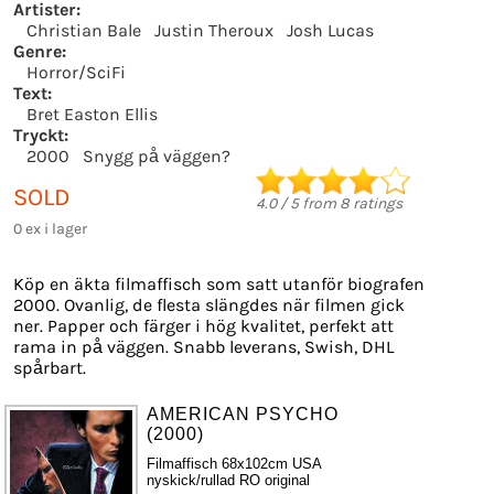
Artister:
Christian Bale
Justin Theroux
Josh Lucas
Genre:
Horror/SciFi
Text:
Bret Easton Ellis
Tryckt:
2000
Snygg på väggen?
SOLD
4.0
/
5
from
8
ratings
0 ex i lager
Köp en äkta filmaffisch som satt utanför biografen
2000. Ovanlig, de flesta slängdes när filmen gick
ner. Papper och färger i hög kvalitet, perfekt att
rama in på väggen. Snabb leverans, Swish, DHL
spårbart.
AMERICAN PSYCHO
(2000)
Filmaffisch 68x102cm USA
nyskick/rullad RO original