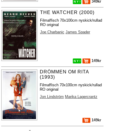
349kr
N Y !
THE WATCHER (2000)
Filmaffisch 70x100cm nyskick/rullad
RO original
Joe Charbanic
James Spader
149kr
N Y !
DRÖMMEN OM RITA
(1993)
Filmaffisch 70x100cm nyskick/rullad
RO original
Jon Lindström
Marika Lagercrantz
149kr