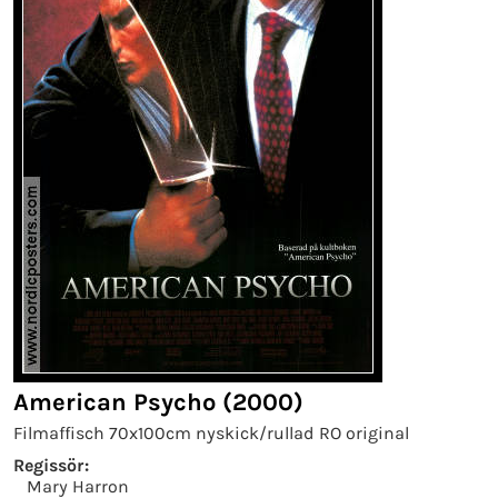
American Psycho (2000)
Filmaffisch 70x100cm nyskick/rullad RO original
Regissör:
Mary Harron