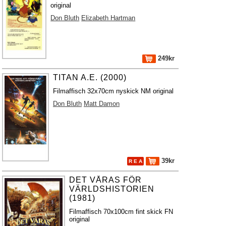
original
Don Bluth
Elizabeth Hartman
249kr
TITAN A.E. (2000)
Filmaffisch 32x70cm nyskick NM original
Don Bluth
Matt Damon
39kr
R E A
DET VÅRAS FÖR
VÄRLDSHISTORIEN
(1981)
Filmaffisch 70x100cm fint skick FN
original