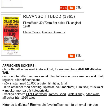
39kr
R E A
REVANSCH I BLOD (1965)
Filmaffisch 32x70cm fint skick FN original
1970
Mario Caiano
Giuliano Gemma
95kr
AFFISCHER SÖKTIPS:
- hitta fler affischer med korta sökord, försök med bara
AMERICAN
eller
TAIL
- om du inte hittar t.ex. en svensk filmtitel kan du prova med engelsk titel,
regissör, eller skådespelare
- sök i listan med 10.000
artister
,
filmtitlar
,
årtal
- hitta affischer med boxning, spindlar, dokumentärer, Film Noir, musikaler
+ mycket mer på vår
kategorisida
- vanliga sökord:
Clint Eastwood
,
James Bond
,
Walt Disney
,
Star Wars
,
affischer från 1930-talet
Hittar du ändå inte?
Efterlys
din favoritaffisch och få ett email när den