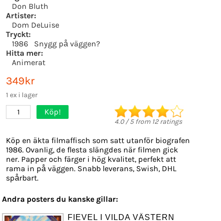
Don Bluth
Artister:
Dom DeLuise
Tryckt:
1986
Snygg på väggen?
Hitta mer:
Animerat
349kr
1 ex i lager
Köp!
1
4.0
/
5
from
12
ratings
Köp en äkta filmaffisch som satt utanför biografen
1986. Ovanlig, de flesta slängdes när filmen gick
ner. Papper och färger i hög kvalitet, perfekt att
rama in på väggen. Snabb leverans, Swish, DHL
spårbart.
Andra posters du kanske gillar:
FIEVEL I VILDA VÄSTERN