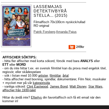
LASSEMAJAS
DETEKTIVBYRÅ
STELLA... (2015)
Filmaffisch 70x100cm nyskick/rullad
RO original
Patrik Forsberg
Amanda Pajus
249kr
AFFISCHER SÖKTIPS:
- hitta fler affischer med korta sökord, försök med bara
ANALYS
eller
ETT
eller
MORD
- om du inte hittar t.ex. en svensk filmtitel kan du prova med engelsk titel,
regissör, eller skådespelare
- sök i listan med 10.000
artister
,
filmtitlar
,
årtal
- hitta affischer med boxning, spindlar, dokumentärer, Film Noir, musikaler
+ mycket mer på vår
kategorisida
- vanliga sökord:
Clint Eastwood
,
James Bond
,
Walt Disney
,
Star Wars
,
affischer från 1930-talet
Hittar du ändå inte?
Efterlys
din favoritaffisch och få ett email när den
kommer in!