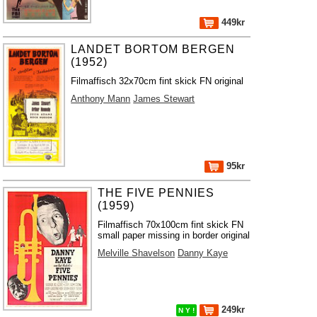
449kr
LANDET BORTOM BERGEN
(1952)
Filmaffisch 32x70cm fint skick FN original
Anthony Mann
James Stewart
95kr
THE FIVE PENNIES
(1959)
Filmaffisch 70x100cm fint skick FN
small paper missing in border original
Melville Shavelson
Danny Kaye
249kr
N Y !