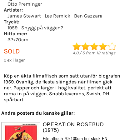
Otto Preminger
Artister:
James Stewart
Lee Remick
Ben Gazzara
Tryckt:
1959
Snygg på väggen?
Hitta mer:
32x70cm
SOLD
4.0
/
5
from
12
ratings
0 ex i lager
Köp en äkta filmaffisch som satt utanför biografen
1959. Ovanlig, de flesta slängdes när filmen gick
ner. Papper och färger i hög kvalitet, perfekt att
rama in på väggen. Snabb leverans, Swish, DHL
spårbart.
Andra posters du kanske gillar:
OPERATION ROSEBUD
(1975)
Filmaffisch 70x100cm fint skick FN