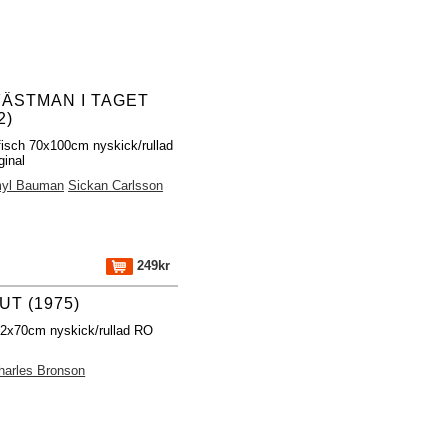
FÄSTMAN I TAGET
2)
fisch 70x100cm nyskick/rullad
ginal
yl Bauman
Sickan Carlsson
249kr
T (1975)
32x70cm nyskick/rullad RO
harles Bronson