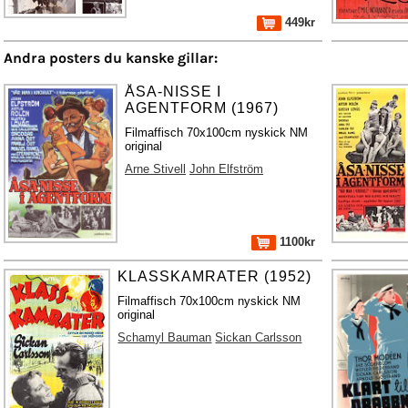
449kr
Andra posters du kanske gillar:
ÅSA-NISSE I
AGENTFORM (1967)
Filmaffisch 70x100cm nyskick NM
original
Arne Stivell
John Elfström
1100kr
KLASSKAMRATER (1952)
Filmaffisch 70x100cm nyskick NM
original
Schamyl Bauman
Sickan Carlsson