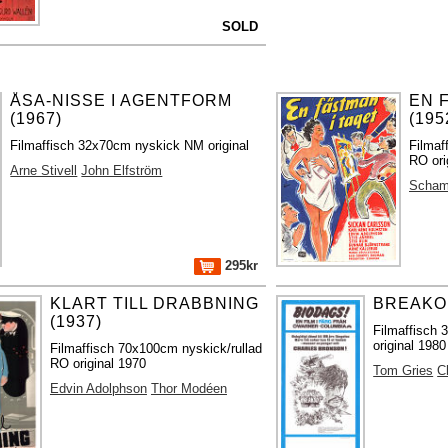
SOLD
ÅSA-NISSE I AGENTFORM
EN 
(1967)
(195
Filmaffisch 32x70cm nyskick NM original
Filmaf
RO ori
Arne Stivell
John Elfström
Scham
295kr
KLART TILL DRABBNING
BREAKOU
(1937)
Filmaffisch 
original 1980
Filmaffisch 70x100cm nyskick/rullad
RO original 1970
Tom Gries
C
Edvin Adolphson
Thor Modéen