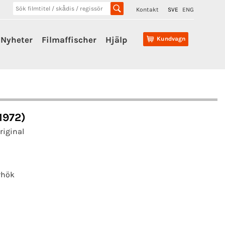
Kontakt
SVE
ENG
Nyheter
Filmaffischer
Hjälp
Kundvagn
1972)
riginal
rhök