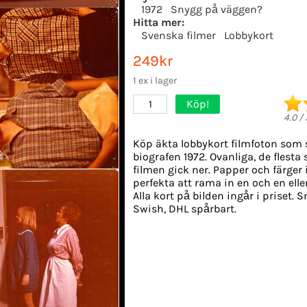
1972
Snygg på väggen?
Hitta mer:
Svenska filmer
Lobbykort
249kr
1 ex i lager
Köp!
1
4.0
/
Köp äkta lobbykort filmfoton som 
biografen 1972. Ovanliga, de flesta
filmen gick ner. Papper och färger i
perfekta att rama in en och en ell
Alla kort på bilden ingår i priset. 
Swish, DHL spårbart.