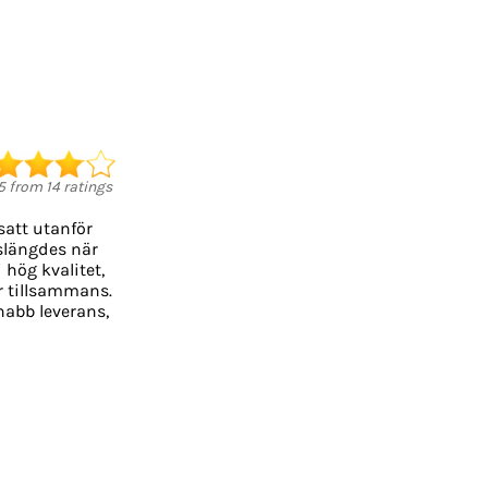
5
from
14
ratings
satt utanför
 slängdes när
 hög kvalitet,
er tillsammans.
Snabb leverans,