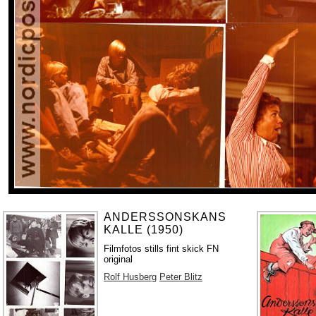
ANDERSSONSKANS
KALLE (1950)
Filmfotos stills fint skick FN
original
Rolf Husberg
Peter Blitz