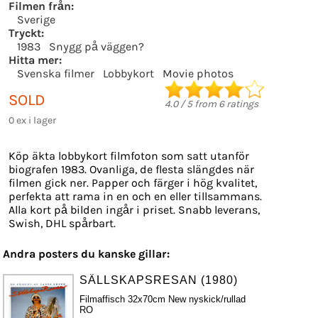
Filmen från:
Sverige
Tryckt:
1983
Snygg på väggen?
Hitta mer:
Svenska filmer
Lobbykort
Movie photos
SOLD
4.0
/
5
from
6
ratings
0 ex i lager
Köp äkta lobbykort filmfoton som satt utanför
biografen 1983. Ovanliga, de flesta slängdes när
filmen gick ner. Papper och färger i hög kvalitet,
perfekta att rama in en och en eller tillsammans.
Alla kort på bilden ingår i priset. Snabb leverans,
Swish, DHL spårbart.
Andra posters du kanske gillar:
SÄLLSKAPSRESAN (1980)
Filmaffisch 32x70cm New nyskick/rullad
RO