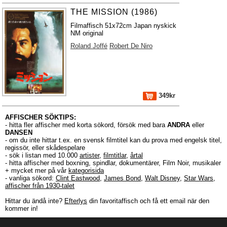
THE MISSION (1986)
Filmaffisch 51x72cm Japan nyskick
NM original
Roland Joffé
Robert De Niro
349kr
AFFISCHER SÖKTIPS:
- hitta fler affischer med korta sökord, försök med bara
ANDRA
eller
DANSEN
- om du inte hittar t.ex. en svensk filmtitel kan du prova med engelsk titel,
regissör, eller skådespelare
- sök i listan med 10.000
artister
,
filmtitlar
,
årtal
- hitta affischer med boxning, spindlar, dokumentärer, Film Noir, musikaler
+ mycket mer på vår
kategorisida
- vanliga sökord:
Clint Eastwood
,
James Bond
,
Walt Disney
,
Star Wars
,
affischer från 1930-talet
Hittar du ändå inte?
Efterlys
din favoritaffisch och få ett email när den
kommer in!