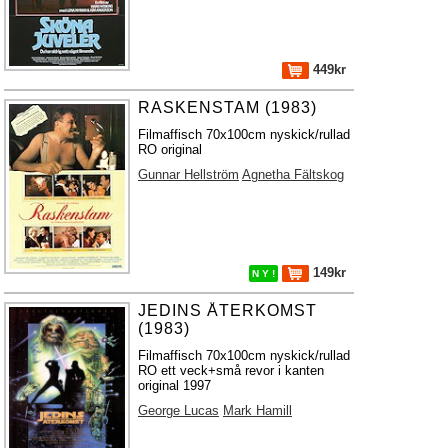
449kr
RASKENSTAM (1983)
Filmaffisch 70x100cm nyskick/rullad
RO original
Gunnar Hellström
Agnetha Fältskog
149kr
N Y !
JEDINS ÅTERKOMST
(1983)
Filmaffisch 70x100cm nyskick/rullad
RO ett veck+små revor i kanten
original 1997
George Lucas
Mark Hamill