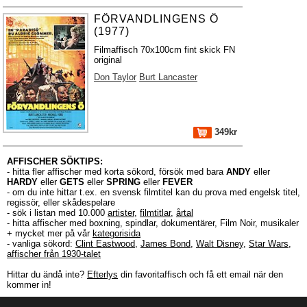
FÖRVANDLINGENS Ö
(1977)
Filmaffisch 70x100cm fint skick FN
original
Don Taylor
Burt Lancaster
349kr
AFFISCHER SÖKTIPS:
- hitta fler affischer med korta sökord, försök med bara
ANDY
eller
HARDY
eller
GETS
eller
SPRING
eller
FEVER
- om du inte hittar t.ex. en svensk filmtitel kan du prova med engelsk titel,
regissör, eller skådespelare
- sök i listan med 10.000
artister
,
filmtitlar
,
årtal
- hitta affischer med boxning, spindlar, dokumentärer, Film Noir, musikaler
+ mycket mer på vår
kategorisida
- vanliga sökord:
Clint Eastwood
,
James Bond
,
Walt Disney
,
Star Wars
,
affischer från 1930-talet
Hittar du ändå inte?
Efterlys
din favoritaffisch och få ett email när den
kommer in!