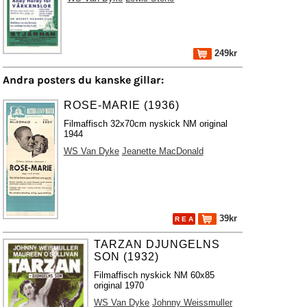
249kr
Andra posters du kanske gillar:
ROSE-MARIE (1936)
Filmaffisch 32x70cm nyskick NM original
1944
WS Van Dyke
Jeanette MacDonald
39kr
R E A
TARZAN DJUNGELNS
SON (1932)
Filmaffisch nyskick NM 60x85
original 1970
WS Van Dyke
Johnny Weissmuller