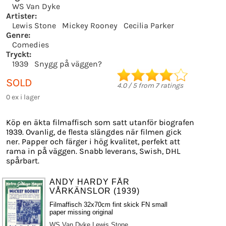
WS Van Dyke
Artister:
Lewis Stone
Mickey Rooney
Cecilia Parker
Genre:
Comedies
Tryckt:
1939
Snygg på väggen?
SOLD
4.0
/
5
from
7
ratings
0 ex i lager
Köp en äkta filmaffisch som satt utanför biografen
1939. Ovanlig, de flesta slängdes när filmen gick
ner. Papper och färger i hög kvalitet, perfekt att
rama in på väggen. Snabb leverans, Swish, DHL
spårbart.
ANDY HARDY FÅR
VÅRKÄNSLOR (1939)
Filmaffisch 32x70cm fint skick FN small
paper missing original
WS Van Dyke
Lewis Stone