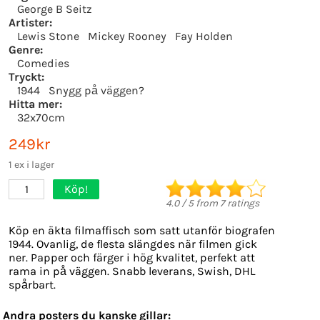
George B Seitz
Artister:
Lewis Stone
Mickey Rooney
Fay Holden
Genre:
Comedies
Tryckt:
1944
Snygg på väggen?
Hitta mer:
32x70cm
249kr
1 ex i lager
Köp!
1
4.0
/
5
from
7
ratings
Köp en äkta filmaffisch som satt utanför biografen
1944. Ovanlig, de flesta slängdes när filmen gick
ner. Papper och färger i hög kvalitet, perfekt att
rama in på väggen. Snabb leverans, Swish, DHL
spårbart.
Andra posters du kanske gillar: