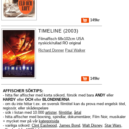
149kr
TIMELINE (2003)
Filmaffisch 68x102cm USA
nyskick/rullad RO original
Richard Donner
Paul Walker
149kr
AFFISCHER SÖKTIPS:
- hitta fler affischer med korta sökord, försök med bara
ANDY
eller
HARDY
eller
OCH
eller
BLONDINERNA
- om du inte hittar t.ex. en svensk filmtitel kan du prova med engelsk titel,
regissör, eller skådespelare
- sök i listan med 10.000
artister
,
filmtitlar
,
årtal
- hitta affischer med boxning, spindlar, dokumentärer, Film Noir, musikaler
+ mycket mer på vår
kategorisida
- vanliga sökord:
Clint Eastwood
,
James Bond
,
Walt Disney
,
Star Wars
,