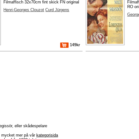
Filmaffisch 32x70cm fint skick FN original
Filmaf
RO ori
Henri-Georges Clouzot
Curd Jürgens
George
149kr
regissör, eller skådespelare
r + mycket mer på vår
kategorisida