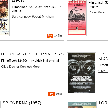
(1969)
Filmaffisch 
original
Filmaffisch 70x100cm fint skick FN
original
Roger Vadim
Burt Kennedy
Robert Mitchum
149kr
DE UNGA REBELLERNA (1962)
OPE
KID
Filmaffisch 32x70cm nyskick NM original
Filmaff
Clive Donner
Kenneth More
Clive 
95kr
SPIONERNA (1957)
LOR