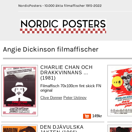
NordicPosters - 10.000 äkta filmaffischer 1915-2022
Angie Dickinson filmaffischer
CHARLIE CHAN OCH
DRAKKVINNANS ...
(1981)
Filmaffisch 70x100cm fint skick FN
original
Clive Donner
Peter Ustinov
149kr
DEN DJÄVULSKA