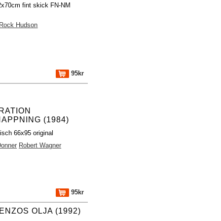
32x70cm fint skick FN-NM
Rock Hudson
95kr
RATION
NAPPNING (1984)
isch 66x95 original
Donner
Robert Wagner
95kr
ENZOS OLJA (1992)