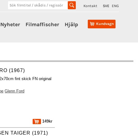
Kontakt
SVE
ENG
Nyheter
Filmaffischer
Hjälp
Kundvagn
RO (1967)
2x70cm fint skick FN original
pe
Glenn Ford
149kr
GEN TAIGER (1971)