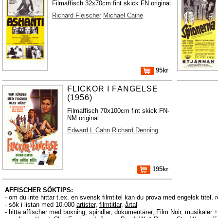
Filmaffisch 32x70cm fint skick FN original
Richard Fleischer
Michael Caine
95kr
FLICKOR I FÄNGELSE
(1956)
Filmaffisch 70x100cm fint skick FN-
NM original
Edward L Cahn
Richard Denning
195kr
AFFISCHER SÖKTIPS:
- om du inte hittar t.ex. en svensk filmtitel kan du prova med engelsk titel, 
- sök i listan med 10.000
artister
,
filmtitlar
,
årtal
- hitta affischer med boxning, spindlar, dokumentärer, Film Noir, musikale