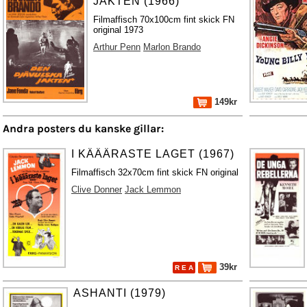
JAKTEN (1966)
Filmaffisch 70x100cm fint skick FN
original 1973
Arthur Penn
Marlon Brando
149kr
Andra posters du kanske gillar:
I KÄÄÄRASTE LAGET (1967)
Filmaffisch 32x70cm fint skick FN original
Clive Donner
Jack Lemmon
39kr
R E A
ASHANTI (1979)