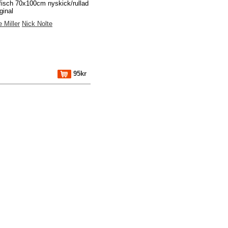
fisch 70x100cm nyskick/rullad
ginal
 Miller
Nick Nolte
95kr