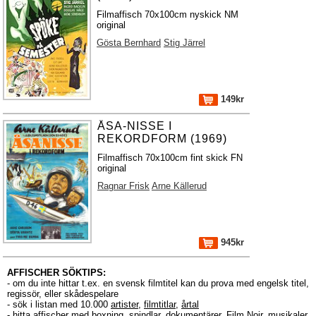
Filmaffisch 70x100cm nyskick NM
original
Gösta Bernhard
Stig Järrel
149kr
ÅSA-NISSE I
REKORDFORM (1969)
Filmaffisch 70x100cm fint skick FN
original
Ragnar Frisk
Arne Källerud
945kr
AFFISCHER SÖKTIPS:
- om du inte hittar t.ex. en svensk filmtitel kan du prova med engelsk titel,
regissör, eller skådespelare
- sök i listan med 10.000
artister
,
filmtitlar
,
årtal
- hitta affischer med boxning, spindlar, dokumentärer, Film Noir, musikaler