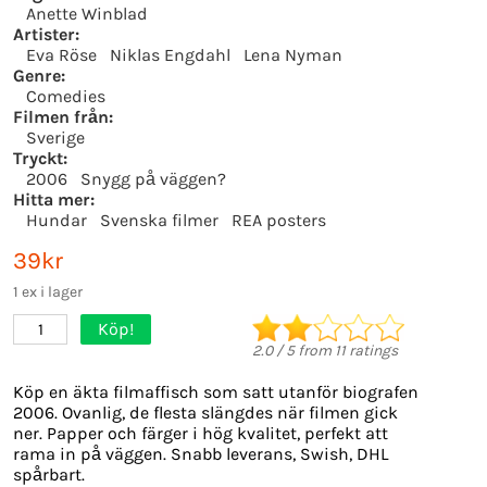
Anette Winblad
Artister:
Eva Röse
Niklas Engdahl
Lena Nyman
Genre:
Comedies
Filmen från:
Sverige
Tryckt:
2006
Snygg på väggen?
Hitta mer:
Hundar
Svenska filmer
REA posters
39kr
1 ex i lager
Köp!
1
2.0
/
5
from
11
ratings
Köp en äkta filmaffisch som satt utanför biografen
2006. Ovanlig, de flesta slängdes när filmen gick
ner. Papper och färger i hög kvalitet, perfekt att
rama in på väggen. Snabb leverans, Swish, DHL
spårbart.