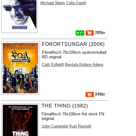
Michael Mann
Colin Farell
295kr
N Y !
FÖRORTSUNGAR (2006)
Filmaffisch 70x100cm nyskick/rullad
RO original
Catti Edfeldt
Beylula Kidane Adgoy
249kr
THE THING (1982)
Filmaffisch 70x100cm fint skick FN
original
John Carpenter
Kurt Russell