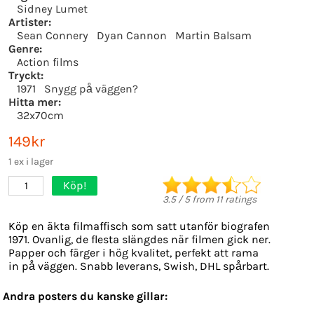
Sidney Lumet
Artister:
Sean Connery
Dyan Cannon
Martin Balsam
Genre:
Action films
Tryckt:
1971
Snygg på väggen?
Hitta mer:
32x70cm
149kr
1 ex i lager
Köp!
1
3.5
/
5
from
11
ratings
Köp en äkta filmaffisch som satt utanför biografen
1971. Ovanlig, de flesta slängdes när filmen gick ner.
Papper och färger i hög kvalitet, perfekt att rama
in på väggen. Snabb leverans, Swish, DHL spårbart.
Andra posters du kanske gillar: