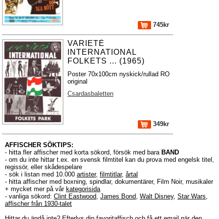
745kr
VARIETÉ
INTERNATIONAL
FOLKETS ... (1965)
Poster 70x100cm nyskick/rullad RO
original
Csardasbaletten
349kr
AFFISCHER SÖKTIPS:
- hitta fler affischer med korta sökord, försök med bara
BAND
- om du inte hittar t.ex. en svensk filmtitel kan du prova med engelsk titel,
regissör, eller skådespelare
- sök i listan med 10.000
artister
,
filmtitlar
,
årtal
- hitta affischer med boxning, spindlar, dokumentärer, Film Noir, musikaler
+ mycket mer på vår
kategorisida
- vanliga sökord:
Clint Eastwood
,
James Bond
,
Walt Disney
,
Star Wars
,
affischer från 1930-talet
Hittar du ändå inte?
Efterlys
din favoritaffisch och få ett email när den