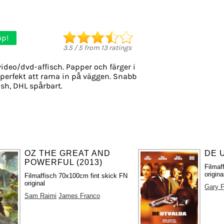
öp!
3.5
/
5
from
13
ratings
deo/dvd-affisch. Papper och färger i
, perfekt att rama in på väggen. Snabb
ish, DHL spårbart.
OZ THE GREAT AND
DE 
POWERFUL (2013)
Filmaf
origina
Filmaffisch 70x100cm fint skick FN
original
Gary F
Sam Raimi
James Franco