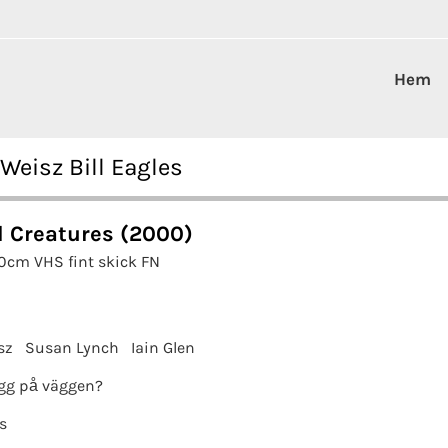
Hem
Weisz Bill Eagles
l Creatures (2000)
0cm VHS fint skick FN
sz
Susan Lynch
Iain Glen
gg på väggen?
s