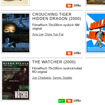
349kr
CROUCHING TIGER
HIDDEN DRAGON (2000)
Filmaffisch 70x100cm nyskick NM
original
Ang Lee
Chow Yun Fat
149kr
THE WATCHER (2000)
Filmaffisch 70x100cm nyskick/rullad
RO original
Joe Charbanic
James Spader
149kr
N Y !