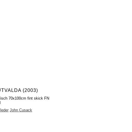
UTVALDA (2003)
fisch 70x100cm fint skick FN
l
leder
John Cusack