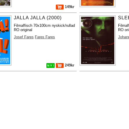
149kr
JALLA JALLA (2000)
SLE
Filmaffisch 70x100cm nyskick/rullad
Filmaf
RO original
RO ori
Josef Fares
Fares Fares
Johann
249kr
N Y !