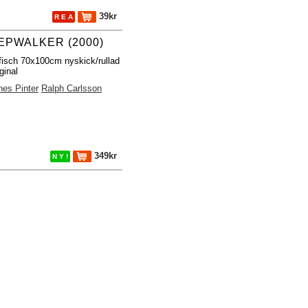
39kr
R E A
EPWALKER (2000)
fisch 70x100cm nyskick/rullad
ginal
es Pinter
Ralph Carlsson
349kr
N Y !