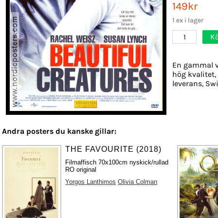
149kr
1 ex i lager
K
1
En gammal vi
hög kvalitet
leverans, Sw
Andra posters du kanske gillar:
THE FAVOURITE (2018)
Filmaffisch 70x100cm nyskick/rullad
RO original
Yorgos Lanthimos
Olivia Colman