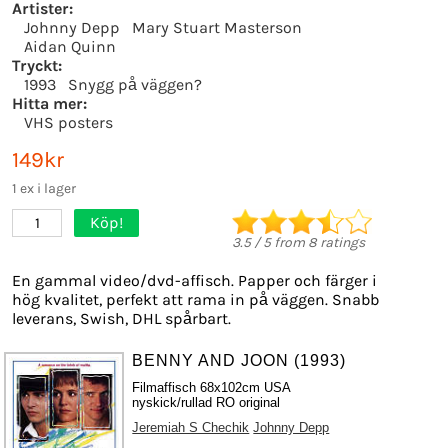
Artister:
Johnny Depp
Mary Stuart Masterson
Aidan Quinn
Tryckt:
1993
Snygg på väggen?
Hitta mer:
VHS posters
149kr
1 ex i lager
Köp!
1
3.5
/
5
from
8
ratings
En gammal video/dvd-affisch. Papper och färger i
hög kvalitet, perfekt att rama in på väggen. Snabb
leverans, Swish, DHL spårbart.
BENNY AND JOON (1993)
Filmaffisch 68x102cm USA
nyskick/rullad RO original
Jeremiah S Chechik
Johnny Depp