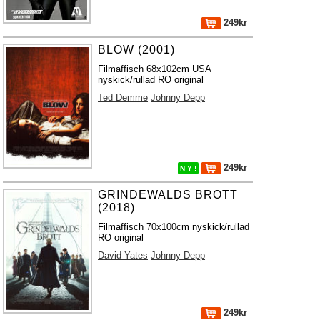
249kr
BLOW (2001)
Filmaffisch 68x102cm USA
nyskick/rullad RO original
Ted Demme
Johnny Depp
249kr
N Y !
GRINDEWALDS BROTT
(2018)
Filmaffisch 70x100cm nyskick/rullad
RO original
David Yates
Johnny Depp
249kr