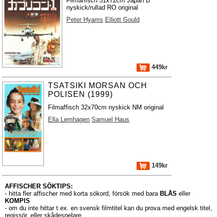
Filmaffisch 51x72cm Japan B
nyskick/rullad RO original
Peter Hyams
Elliott Gould
449kr
TSATSIKI MORSAN OCH
POLISEN (1999)
Filmaffisch 32x70cm nyskick NM original
Ella Lemhagen
Samuel Haus
149kr
AFFISCHER SÖKTIPS:
- hitta fler affischer med korta sökord, försök med bara
BLÅS
eller
KOMPIS
- om du inte hittar t.ex. en svensk filmtitel kan du prova med engelsk titel,
regissör, eller skådespelare