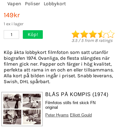
Vapen
Poliser
Lobbykort
149kr
1 ex i lager
Köp!
1
3.5
/
5
from
8
ratings
Köp äkta lobbykort filmfoton som satt utanför
biografen 1974. Ovanliga, de flesta slängdes när
filmen gick ner. Papper och färger i hög kvalitet,
perfekta att rama in en och en eller tillsammans.
Alla kort på bilden ingår i priset. Snabb leverans,
Swish, DHL spårbart.
BLÅS PÅ KOMPIS (1974)
Filmfotos stills fint skick FN
original
Peter Hyams
Elliott Gould