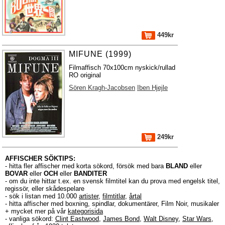
449kr
MIFUNE (1999)
Filmaffisch 70x100cm nyskick/rullad
RO original
Sören Kragh-Jacobsen
Iben Hjejle
249kr
AFFISCHER SÖKTIPS:
- hitta fler affischer med korta sökord, försök med bara
BLAND
eller
BOVAR
eller
OCH
eller
BANDITER
- om du inte hittar t.ex. en svensk filmtitel kan du prova med engelsk titel,
regissör, eller skådespelare
- sök i listan med 10.000
artister
,
filmtitlar
,
årtal
- hitta affischer med boxning, spindlar, dokumentärer, Film Noir, musikaler
+ mycket mer på vår
kategorisida
- vanliga sökord:
Clint Eastwood
,
James Bond
,
Walt Disney
,
Star Wars
,