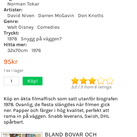
Norman Tokar
Artister:
David Niven
Darren McGavin
Don Knotts
Genre:
Walt Disney
Comedies
Tryckt:
1978
Snygg på väggen?
Hitta mer:
32x70cm
1976
95kr
1 ex i lager
Köp!
1
3.0
/
5
from
6
ratings
Köp en äkta filmaffisch som satt utanför biografen
1978. Ovanlig, de flesta slängdes när filmen gick
ner. Papper och färger i hög kvalitet, perfekt att
rama in på väggen. Snabb leverans, Swish, DHL
spårbart.
BLAND BOVAR OCH