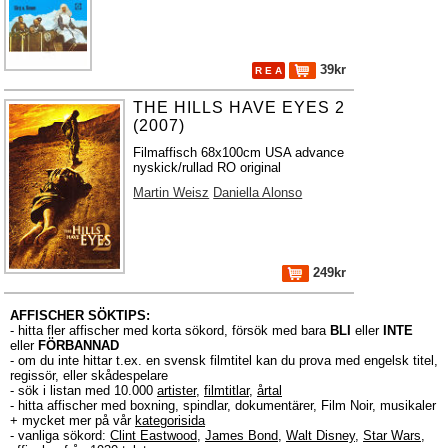
39kr
R E A
THE HILLS HAVE EYES 2
(2007)
Filmaffisch 68x100cm USA advance
nyskick/rullad RO original
Martin Weisz
Daniella Alonso
249kr
AFFISCHER SÖKTIPS:
- hitta fler affischer med korta sökord, försök med bara
BLI
eller
INTE
eller
FÖRBANNAD
- om du inte hittar t.ex. en svensk filmtitel kan du prova med engelsk titel,
regissör, eller skådespelare
- sök i listan med 10.000
artister
,
filmtitlar
,
årtal
- hitta affischer med boxning, spindlar, dokumentärer, Film Noir, musikaler
+ mycket mer på vår
kategorisida
- vanliga sökord:
Clint Eastwood
,
James Bond
,
Walt Disney
,
Star Wars
,