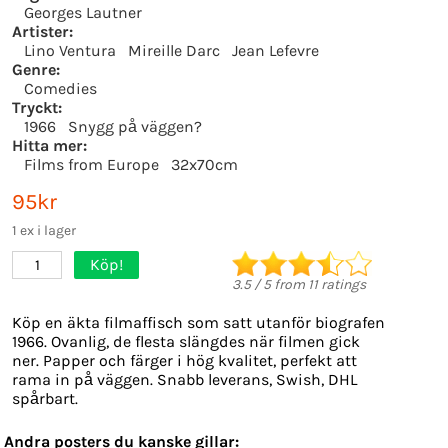
Georges Lautner
Artister:
Lino Ventura
Mireille Darc
Jean Lefevre
Genre:
Comedies
Tryckt:
1966
Snygg på väggen?
Hitta mer:
Films from Europe
32x70cm
95kr
1 ex i lager
Köp!
1
3.5
/
5
from
11
ratings
Köp en äkta filmaffisch som satt utanför biografen
1966. Ovanlig, de flesta slängdes när filmen gick
ner. Papper och färger i hög kvalitet, perfekt att
rama in på väggen. Snabb leverans, Swish, DHL
spårbart.
Andra posters du kanske gillar: