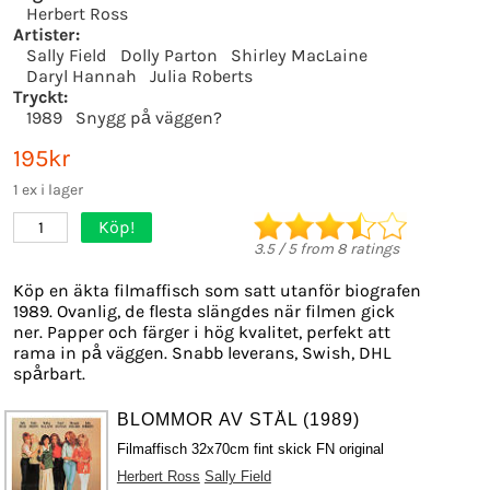
Herbert Ross
Artister:
Sally Field
Dolly Parton
Shirley MacLaine
Daryl Hannah
Julia Roberts
Tryckt:
1989
Snygg på väggen?
195kr
1 ex i lager
Köp!
1
3.5
/
5
from
8
ratings
Köp en äkta filmaffisch som satt utanför biografen
1989. Ovanlig, de flesta slängdes när filmen gick
ner. Papper och färger i hög kvalitet, perfekt att
rama in på väggen. Snabb leverans, Swish, DHL
spårbart.
BLOMMOR AV STÅL (1989)
Filmaffisch 32x70cm fint skick FN original
Herbert Ross
Sally Field