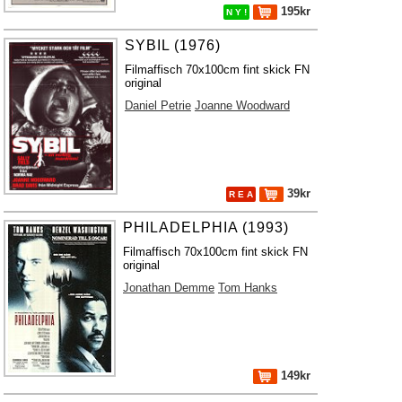
195kr
N Y !
SYBIL (1976)
Filmaffisch 70x100cm fint skick FN
original
Daniel Petrie
Joanne Woodward
39kr
R E A
PHILADELPHIA (1993)
Filmaffisch 70x100cm fint skick FN
original
Jonathan Demme
Tom Hanks
149kr