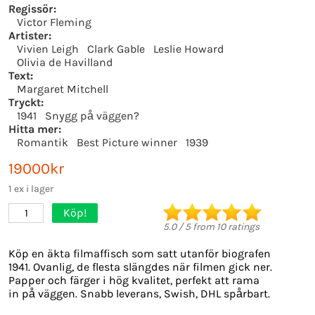
Regissör:
Victor Fleming
Artister:
Vivien Leigh
Clark Gable
Leslie Howard
Olivia de Havilland
Text:
Margaret Mitchell
Tryckt:
1941
Snygg på väggen?
Hitta mer:
Romantik
Best Picture winner
1939
19000kr
1 ex i lager
Köp!
1
5.0
/
5
from
10
ratings
Köp en äkta filmaffisch som satt utanför biografen
1941. Ovanlig, de flesta slängdes när filmen gick ner.
Papper och färger i hög kvalitet, perfekt att rama
in på väggen. Snabb leverans, Swish, DHL spårbart.