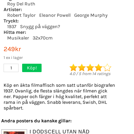
Roy Del Ruth
Artister:
Robert Taylor
Eleanor Powell
George Murphy
Tryckt:
1937
Snygg på väggen?
Hitta mer:
Musikaler
32x70cm
249kr
1 ex i lager
Köp!
1
4.0
/
5
from
14
ratings
Köp en äkta filmaffisch som satt utanför biografen
1937. Ovanlig, de flesta slängdes när filmen gick
ner. Papper och färger i hög kvalitet, perfekt att
rama in på väggen. Snabb leverans, Swish, DHL
spårbart.
Andra posters du kanske gillar:
I DÖDSCELL UTAN NÅD