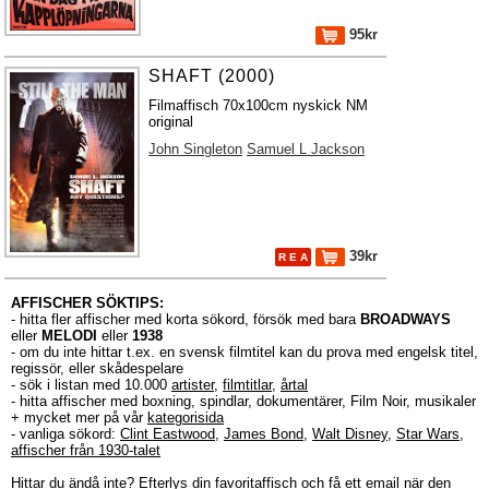
95kr
SHAFT (2000)
Filmaffisch 70x100cm nyskick NM
original
John Singleton
Samuel L Jackson
39kr
R E A
AFFISCHER SÖKTIPS:
- hitta fler affischer med korta sökord, försök med bara
BROADWAYS
eller
MELODI
eller
1938
- om du inte hittar t.ex. en svensk filmtitel kan du prova med engelsk titel,
regissör, eller skådespelare
- sök i listan med 10.000
artister
,
filmtitlar
,
årtal
- hitta affischer med boxning, spindlar, dokumentärer, Film Noir, musikaler
+ mycket mer på vår
kategorisida
- vanliga sökord:
Clint Eastwood
,
James Bond
,
Walt Disney
,
Star Wars
,
affischer från 1930-talet
Hittar du ändå inte?
Efterlys
din favoritaffisch och få ett email när den