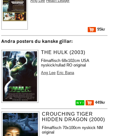
Ang Lee
Heath Ledger
95kr
Andra posters du kanske gillar:
THE HULK (2003)
Filmaffisch 68x102cm USA
nyskick/rullad RO original
Ang Lee
Eric Bana
449kr
N Y !
CROUCHING TIGER
HIDDEN DRAGON (2000)
Filmaffisch 70x100cm nyskick NM
original