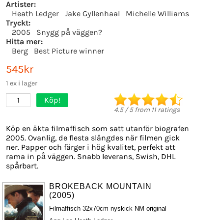
Artister:
Heath Ledger
Jake Gyllenhaal
Michelle Williams
Tryckt:
2005
Snygg på väggen?
Hitta mer:
Berg
Best Picture winner
545kr
1 ex i lager
Köp!
1
4.5
/
5
from
11
ratings
Köp en äkta filmaffisch som satt utanför biografen
2005. Ovanlig, de flesta slängdes när filmen gick
ner. Papper och färger i hög kvalitet, perfekt att
rama in på väggen. Snabb leverans, Swish, DHL
spårbart.
BROKEBACK MOUNTAIN
(2005)
Filmaffisch 32x70cm nyskick NM original