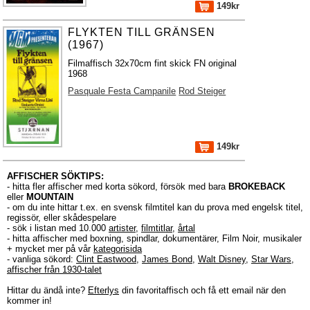
149kr
FLYKTEN TILL GRÄNSEN
(1967)
Filmaffisch 32x70cm fint skick FN original
1968
Pasquale Festa Campanile
Rod Steiger
149kr
AFFISCHER SÖKTIPS:
- hitta fler affischer med korta sökord, försök med bara
BROKEBACK
eller
MOUNTAIN
- om du inte hittar t.ex. en svensk filmtitel kan du prova med engelsk titel,
regissör, eller skådespelare
- sök i listan med 10.000
artister
,
filmtitlar
,
årtal
- hitta affischer med boxning, spindlar, dokumentärer, Film Noir, musikaler
+ mycket mer på vår
kategorisida
- vanliga sökord:
Clint Eastwood
,
James Bond
,
Walt Disney
,
Star Wars
,
affischer från 1930-talet
Hittar du ändå inte?
Efterlys
din favoritaffisch och få ett email när den
kommer in!