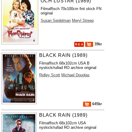
OCH LUSTAR (1989)
Filmaffisch 70x100cm fint skick FN
original
Susan Seidelman
Meryl Streep
39kr
R E A
BLACK RAIN (1989)
Filmaffisch 68x102cm USA B
nyskick/rullad RO archive original
Ridley Scott
Michael Douglas
645kr
BLACK RAIN (1989)
Filmaffisch 68x102cm USA
nyskick/rullad RO archive original