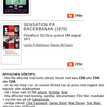
349kr
SENSATION PÅ
RACERBANAN (1970)
Filmaffisch 32x70cm nyskick NM original
1971
Leslie H Martinson
Darren McGavin
195kr
AFFISCHER SÖKTIPS:
- hitta fler affischer med korta sökord, försök med bara
CHA
eller
CHA
eller
CHA
- om du inte hittar t.ex. en svensk filmtitel kan du prova med engelsk titel,
regissör, eller skådespelare
- sök i listan med 10.000
artister
,
filmtitlar
,
årtal
- hitta affischer med boxning, spindlar, dokumentärer, Film Noir, musikaler
+ mycket mer på vår
kategorisida
- vanliga sökord:
Clint Eastwood
,
James Bond
,
Walt Disney
,
Star Wars
,
affischer från 1930-talet