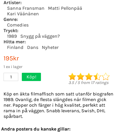
Artister:
Sanna Fransman
Matti Pellonpää
Kari Väänänen
Genre:
Comedies
Tryckt:
1989
Snygg på väggen?
Hitta mer:
Finland
Dans
Nyheter
195kr
1 ex i lager
Köp!
1
3.5
/
5
from
17
ratings
Köp en äkta filmaffisch som satt utanför biografen
1989. Ovanlig, de flesta slängdes när filmen gick
ner. Papper och färger i hög kvalitet, perfekt att
rama in på väggen. Snabb leverans, Swish, DHL
spårbart.
Andra posters du kanske gillar: