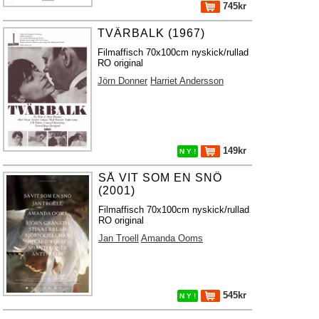
745kr
TVÄRBALK (1967)
Filmaffisch 70x100cm nyskick/rullad
RO original
Jörn Donner
Harriet Andersson
149kr
N Y !
SÅ VIT SOM EN SNÖ
(2001)
Filmaffisch 70x100cm nyskick/rullad
RO original
Jan Troell
Amanda Ooms
545kr
N Y !