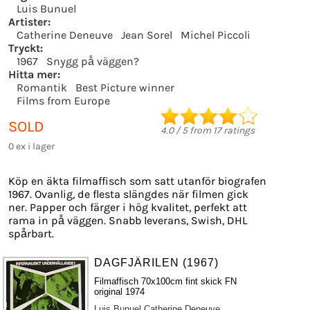
Luis Bunuel
Artister:
Catherine Deneuve
Jean Sorel
Michel Piccoli
Tryckt:
1967
Snygg på väggen?
Hitta mer:
Romantik
Best Picture winner
Films from Europe
SOLD
4.0
/
5
from
17
ratings
0 ex i lager
Köp en äkta filmaffisch som satt utanför biografen
1967. Ovanlig, de flesta slängdes när filmen gick
ner. Papper och färger i hög kvalitet, perfekt att
rama in på väggen. Snabb leverans, Swish, DHL
spårbart.
DAGFJÄRILEN (1967)
Filmaffisch 70x100cm fint skick FN
original 1974
Luis Bunuel
Catherine Deneuve