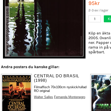
95kr
2-3 ex i lager
K
1
Köp en äkta 
2005. Ovanli
ner. Papper o
rama in på 
spårbart.
Andra posters du kanske gillar:
CENTRAL DO BRASIL
(1998)
Filmaffisch 70x100cm nyskick/rullad
RO original
Walter Salles
Fernanda Montenegro