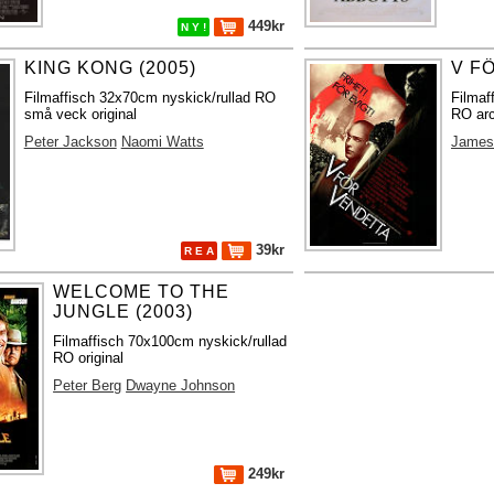
449kr
N Y !
KING KONG (2005)
V F
Filmaffisch 32x70cm nyskick/rullad RO
Filmaf
små veck original
RO arc
Peter Jackson
Naomi Watts
James
39kr
R E A
WELCOME TO THE
JUNGLE (2003)
Filmaffisch 70x100cm nyskick/rullad
RO original
Peter Berg
Dwayne Johnson
249kr