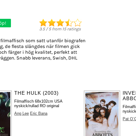
öp!
3.5
/
5
from
15
ratings
filmaffisch som satt utanför biografen
g, de flesta slängdes när filmen gick
ch färger i hög kvalitet, perfekt att
väggen. Snabb leverans, Swish, DHL
THE HULK (2003)
INVE
ABBO
Filmaffisch 68x102cm USA
nyskick/rullad RO original
Filmaf
nyskick
Ang Lee
Eric Bana
Pat O´