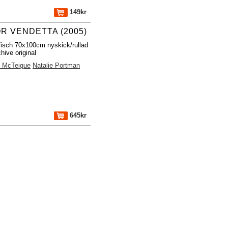
149kr
ÖR VENDETTA (2005)
fisch 70x100cm nyskick/rullad
hive original
 McTeigue
Natalie Portman
645kr