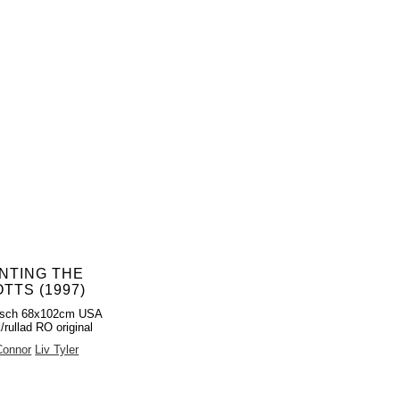
NTING THE
TTS (1997)
fisch 68x102cm USA
/rullad RO original
Connor
Liv Tyler