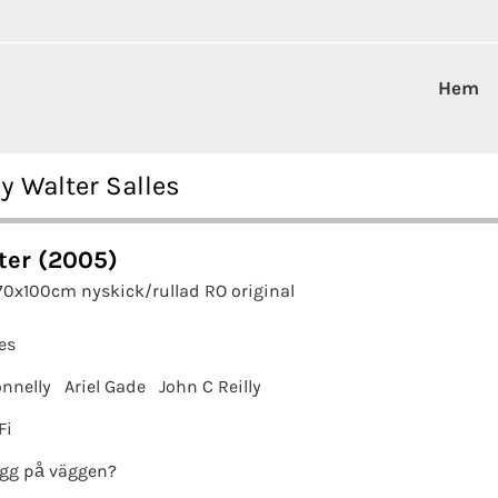
Hem
y Walter Salles
ter (2005)
70x100cm nyskick/rullad RO original
es
onnelly
Ariel Gade
John C Reilly
Fi
gg på väggen?