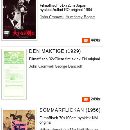
Filmaffisch 51x72cm Japan
nyskick/rullad RO original 1984
John Cromwell
Humphrey Bogart
449kr
DEN MÄKTIGE (1929)
Filmaffisch 32x70cm fint skick FN original
John Cromwell
George Bancroft
249kr
SOMMARFLICKAN (1956)
Filmaffisch 70x100cm nyskick NM
original
Håkan Bergström
Maj-Britt Nilsson