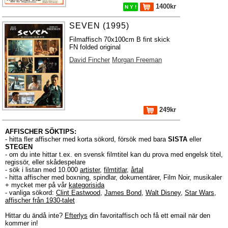
1400kr
N Y !
SEVEN (1995)
Filmaffisch 70x100cm B fint skick
FN folded original
David Fincher
Morgan Freeman
249kr
AFFISCHER SÖKTIPS:
- hitta fler affischer med korta sökord, försök med bara
SISTA
eller
STEGEN
- om du inte hittar t.ex. en svensk filmtitel kan du prova med engelsk titel,
regissör, eller skådespelare
- sök i listan med 10.000
artister
,
filmtitlar
,
årtal
- hitta affischer med boxning, spindlar, dokumentärer, Film Noir, musikaler
+ mycket mer på vår
kategorisida
- vanliga sökord:
Clint Eastwood
,
James Bond
,
Walt Disney
,
Star Wars
,
affischer från 1930-talet
Hittar du ändå inte?
Efterlys
din favoritaffisch och få ett email när den
kommer in!