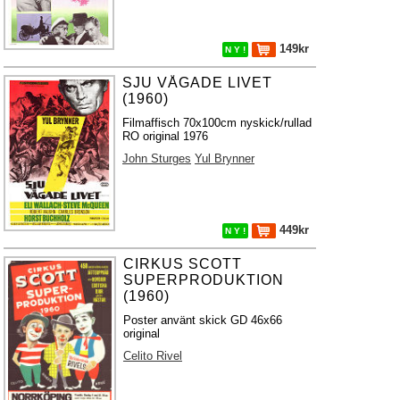
149kr
N Y !
SJU VÅGADE LIVET
(1960)
Filmaffisch 70x100cm nyskick/rullad
RO original 1976
John Sturges
Yul Brynner
449kr
N Y !
CIRKUS SCOTT
SUPERPRODUKTION
(1960)
Poster använt skick GD 46x66
original
Celito Rivel