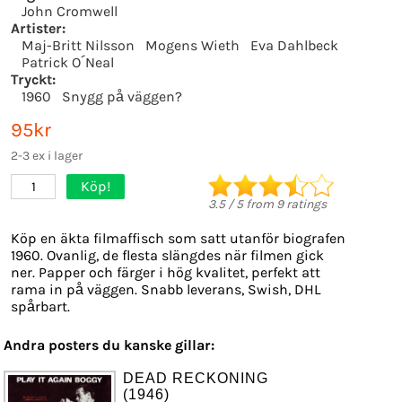
John Cromwell
Artister:
Maj-Britt Nilsson
Mogens Wieth
Eva Dahlbeck
Patrick O´Neal
Tryckt:
1960
Snygg på väggen?
95kr
2-3 ex i lager
Köp!
1
3.5
/
5
from
9
ratings
Köp en äkta filmaffisch som satt utanför biografen
1960. Ovanlig, de flesta slängdes när filmen gick
ner. Papper och färger i hög kvalitet, perfekt att
rama in på väggen. Snabb leverans, Swish, DHL
spårbart.
Andra posters du kanske gillar:
DEAD RECKONING
(1946)