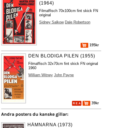
(1964)
Filmaffisch 70x100cm fint skick FN
original
Sidney Salkow
Dale Robertson
195kr
DEN BLODIGA PILEN (1955)
Filmaffisch 32x70cm fint skick FN original
1960
William Witney
John Payne
39kr
R E A
Andra posters du kanske gillar:
HÄMNARNA (1973)