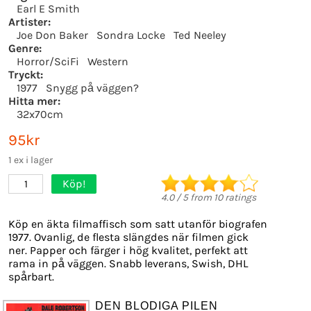
Earl E Smith
Artister:
Joe Don Baker
Sondra Locke
Ted Neeley
Genre:
Horror/SciFi
Western
Tryckt:
1977
Snygg på väggen?
Hitta mer:
32x70cm
95kr
1 ex i lager
Köp!
1
4.0
/
5
from
10
ratings
Köp en äkta filmaffisch som satt utanför biografen
1977. Ovanlig, de flesta slängdes när filmen gick
ner. Papper och färger i hög kvalitet, perfekt att
rama in på väggen. Snabb leverans, Swish, DHL
spårbart.
DEN BLODIGA PILEN