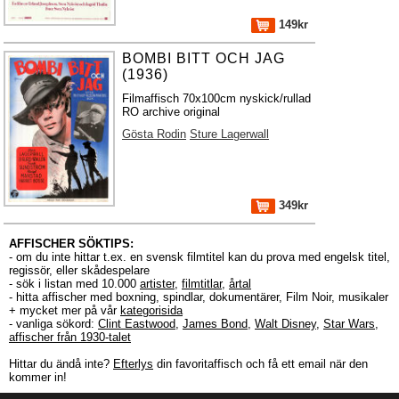
149kr
BOMBI BITT OCH JAG
(1936)
Filmaffisch 70x100cm nyskick/rullad
RO archive original
Gösta Rodin
Sture Lagerwall
349kr
AFFISCHER SÖKTIPS:
- om du inte hittar t.ex. en svensk filmtitel kan du prova med engelsk titel,
regissör, eller skådespelare
- sök i listan med 10.000
artister
,
filmtitlar
,
årtal
- hitta affischer med boxning, spindlar, dokumentärer, Film Noir, musikaler
+ mycket mer på vår
kategorisida
- vanliga sökord:
Clint Eastwood
,
James Bond
,
Walt Disney
,
Star Wars
,
affischer från 1930-talet
Hittar du ändå inte?
Efterlys
din favoritaffisch och få ett email när den
kommer in!