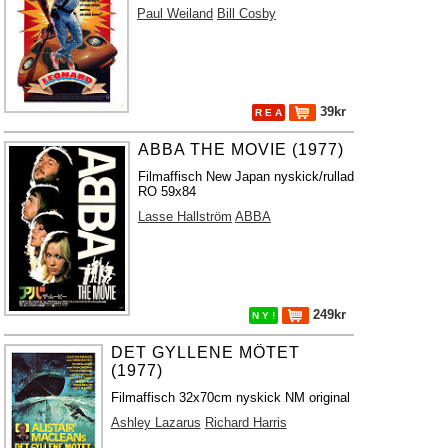
Paul Weiland
Bill Cosby
39kr
R E A
ABBA THE MOVIE (1977)
Filmaffisch New Japan nyskick/rullad
RO 59x84
Lasse Hallström
ABBA
249kr
N Y !
DET GYLLENE MÖTET
(1977)
Filmaffisch 32x70cm nyskick NM original
Ashley Lazarus
Richard Harris