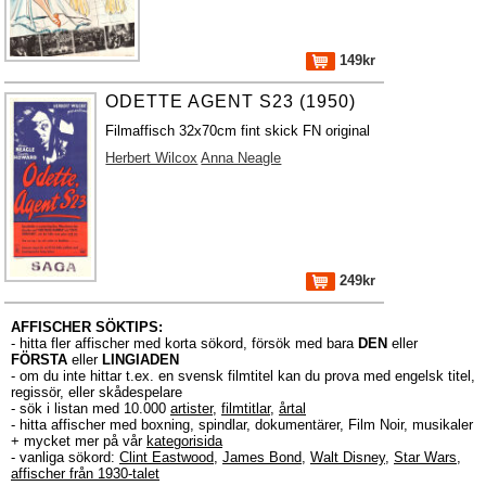
149kr
ODETTE AGENT S23 (1950)
Filmaffisch 32x70cm fint skick FN original
Herbert Wilcox
Anna Neagle
249kr
AFFISCHER SÖKTIPS:
- hitta fler affischer med korta sökord, försök med bara
DEN
eller
FÖRSTA
eller
LINGIADEN
- om du inte hittar t.ex. en svensk filmtitel kan du prova med engelsk titel,
regissör, eller skådespelare
- sök i listan med 10.000
artister
,
filmtitlar
,
årtal
- hitta affischer med boxning, spindlar, dokumentärer, Film Noir, musikaler
+ mycket mer på vår
kategorisida
- vanliga sökord:
Clint Eastwood
,
James Bond
,
Walt Disney
,
Star Wars
,
affischer från 1930-talet