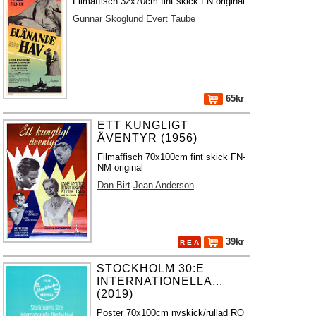
Filmaffisch 32x70cm fint skick FN original
Gunnar Skoglund
Evert Taube
65kr
ETT KUNGLIGT
ÄVENTYR (1956)
Filmaffisch 70x100cm fint skick FN-
NM original
Dan Birt
Jean Anderson
39kr
R E A
STOCKHOLM 30:E
INTERNATIONELLA...
(2019)
Poster 70x100cm nyskick/rullad RO