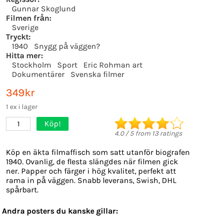
Gunnar Skoglund
Filmen från:
Sverige
Tryckt:
1940
Snygg på väggen?
Hitta mer:
Stockholm
Sport
Eric Rohman art
Dokumentärer
Svenska filmer
349kr
1 ex i lager
Köp!
1
4.0
/
5
from
13
ratings
Köp en äkta filmaffisch som satt utanför biografen
1940. Ovanlig, de flesta slängdes när filmen gick
ner. Papper och färger i hög kvalitet, perfekt att
rama in på väggen. Snabb leverans, Swish, DHL
spårbart.
Andra posters du kanske gillar: