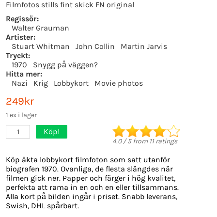
Filmfotos stills fint skick FN original
Regissör:
Walter Grauman
Artister:
Stuart Whitman
John Collin
Martin Jarvis
Tryckt:
1970
Snygg på väggen?
Hitta mer:
Nazi
Krig
Lobbykort
Movie photos
249kr
1 ex i lager
Köp!
1
4.0
/
5
from
11
ratings
Köp äkta lobbykort filmfoton som satt utanför
biografen 1970. Ovanliga, de flesta slängdes när
filmen gick ner. Papper och färger i hög kvalitet,
perfekta att rama in en och en eller tillsammans.
Alla kort på bilden ingår i priset. Snabb leverans,
Swish, DHL spårbart.