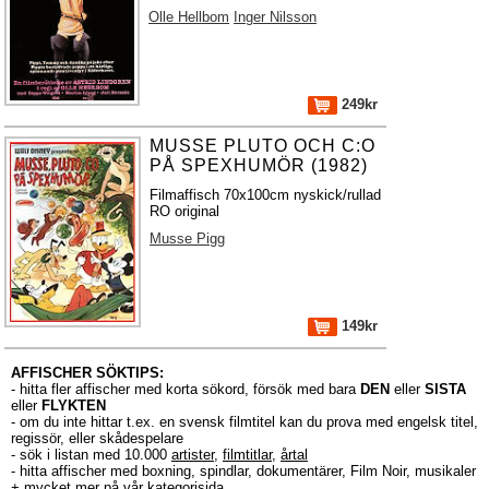
Olle Hellbom
Inger Nilsson
249kr
MUSSE PLUTO OCH C:O
PÅ SPEXHUMÖR (1982)
Filmaffisch 70x100cm nyskick/rullad
RO original
Musse Pigg
149kr
AFFISCHER SÖKTIPS:
- hitta fler affischer med korta sökord, försök med bara
DEN
eller
SISTA
eller
FLYKTEN
- om du inte hittar t.ex. en svensk filmtitel kan du prova med engelsk titel,
regissör, eller skådespelare
- sök i listan med 10.000
artister
,
filmtitlar
,
årtal
- hitta affischer med boxning, spindlar, dokumentärer, Film Noir, musikaler
+ mycket mer på vår
kategorisida