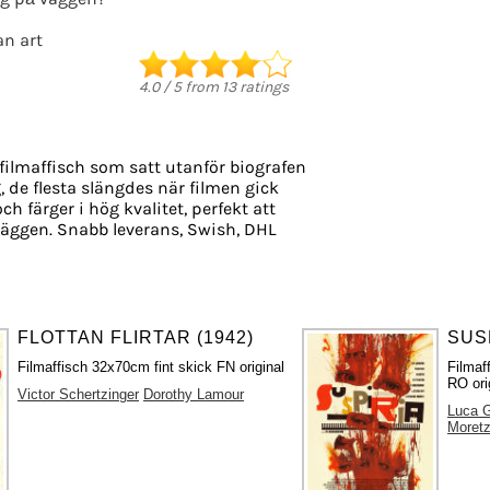
n art
4.0
/
5
from
13
ratings
filmaffisch som satt utanför biografen
, de flesta slängdes när filmen gick
ch färger i hög kvalitet, perfekt att
äggen. Snabb leverans, Swish, DHL
FLOTTAN FLIRTAR (1942)
SUSP
Filmaffisch 32x70cm fint skick FN original
Filmaf
RO ori
Victor Schertzinger
Dorothy Lamour
Luca 
Moret