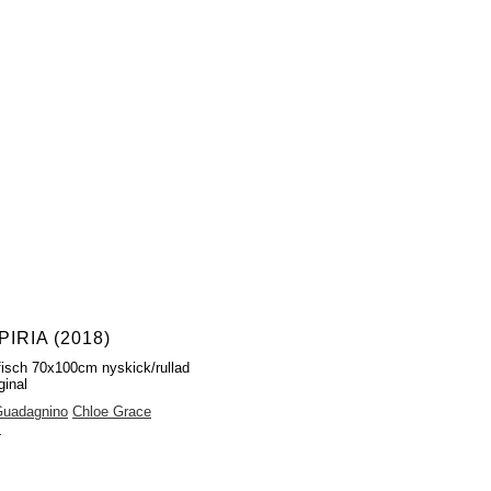
IRIA (2018)
fisch 70x100cm nyskick/rullad
ginal
Guadagnino
Chloe Grace
z