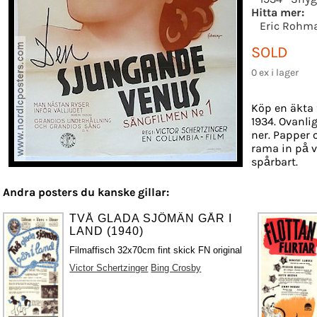
Hitta mer:
Eric Rohma
SOLD
0 ex i lager
Köp en äkta 
1934. Ovanlig
ner. Papper o
rama in på v
spårbart.
Andra posters du kanske gillar:
TVÅ GLADA SJÖMÄN GÅR I
LAND (1940)
Filmaffisch 32x70cm fint skick FN original
Victor Schertzinger
Bing Crosby