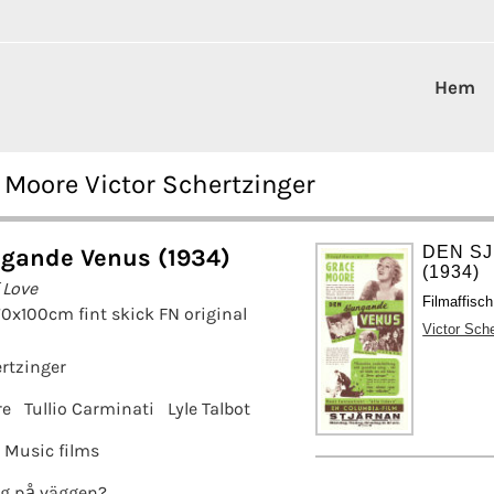
Hem
Moore Victor Schertzinger
DEN S
gande Venus (1934)
(1934)
 Love
Filmaffisch
70x100cm fint skick FN original
Victor Sche
ertzinger
re
Tullio Carminati
Lyle Talbot
Music films
g på väggen?