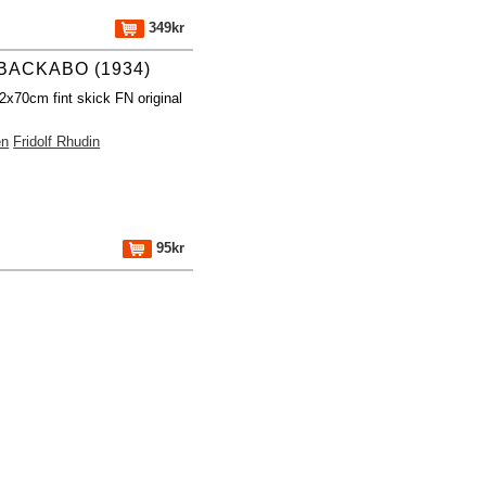
349kr
 BACKABO (1934)
2x70cm fint skick FN original
en
Fridolf Rhudin
95kr