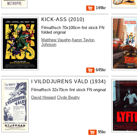
149kr
KICK-ASS (2010)
Filmaffisch 70x100cm fint skick FN
folded original
Matthew Vaughn
Aaron Taylor-
Johnson
645kr
I VILDDJURENS VÅLD (1934)
Filmaffisch 32x70cm fint skick FN original
David Howard
Clyde Beatty
95kr