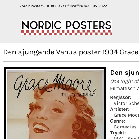
NordicPosters - 10.000 äkta filmaffischer 1915-2022
Den sjungande Venus poster 1934 Grace 
Den sjun
One Night of
Filmaffisch 
Regissör:
Victor Sch
Artister:
Grace Moo
Genre:
Comedies
Tryckt:
1934
Snyg