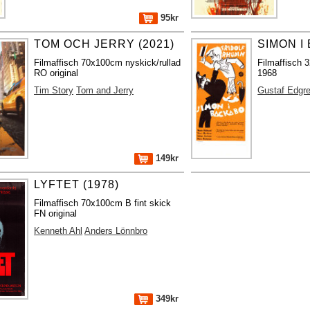
95kr
TOM OCH JERRY (2021)
SIMON I
Filmaffisch 70x100cm nyskick/rullad
Filmaffisch 3
RO original
1968
Tim Story
Tom and Jerry
Gustaf Edgr
149kr
LYFTET (1978)
Filmaffisch 70x100cm B fint skick
FN original
Kenneth Ahl
Anders Lönnbro
349kr