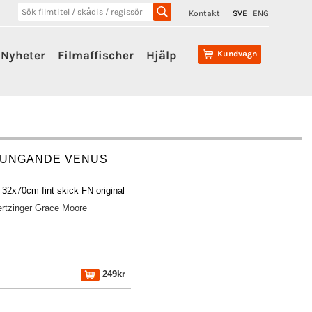
Kontakt
SVE
ENG
Nyheter
Filmaffischer
Hjälp
Kundvagn
JUNGANDE VENUS
 32x70cm fint skick FN original
rtzinger
Grace Moore
249kr